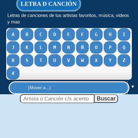
LETRA D CANCIÓN
Letras de canciones de tus artistas favoritos, música, videos
y mas
A
B
C
D
E
F
G
H
I
J
K
L
M
N
Ñ
O
P
Q
R
S
T
U
V
W
X
Y
Z
#
▼