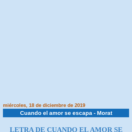
miércoles, 18 de diciembre de 2019
Cuando el amor se escapa - Morat
LETRA DE CUANDO EL AMOR SE