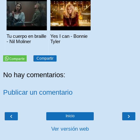
Tu cuerpo en braille
Yes I can - Bonnie
- Nil Moliner
Tyler
Compartir
No hay comentarios:
Publicar un comentario
‹
›
Inicio
Ver versión web