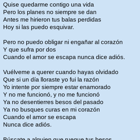
Quise quedarme contigo una vida
Pero los planes no siempre se dan
Antes me hirieron tus balas perdidas
Hoy si las puedo esquivar.
Pero no puedo obligar ni engañar al corazón
Y que sufra por dos
Cuando el amor se escapa nunca dice adiós.
Vuélveme a querer cuando hayas olvidado
Que si un día lloraste yo fui la razón
Yo intente por siempre estar enamorado
Y no me funcionó, y no me funcionó
Ya no desentierres besos del pasado
Ya no busques curas en mi corazón
Cuando el amor se escapa
Nunca dice adiós.
Búscate a alguien que ruegue tus besos