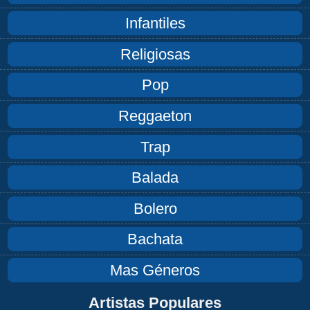
Infantiles
Religiosas
Pop
Reggaeton
Trap
Balada
Bolero
Bachata
Mas Géneros
Artistas Populares