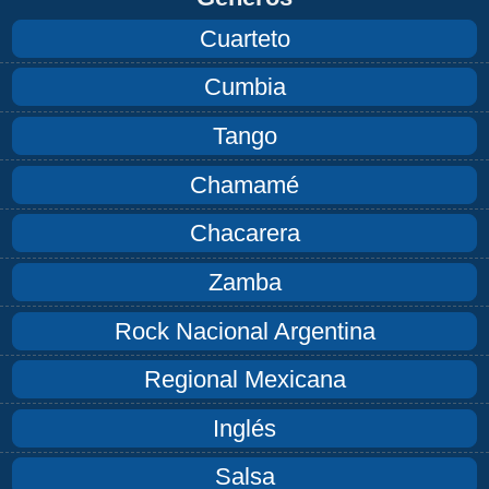
Cuarteto
Cumbia
Tango
Chamamé
Chacarera
Zamba
Rock Nacional Argentina
Regional Mexicana
Inglés
Salsa