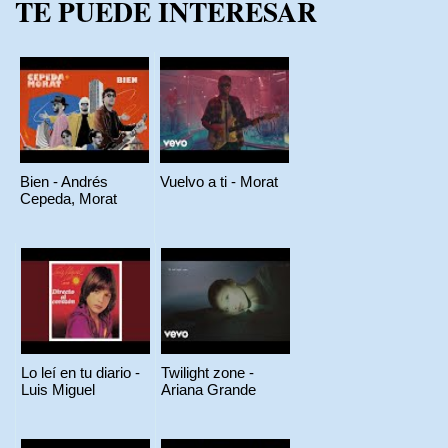
TE PUEDE INTERESAR
Bien - Andrés
Vuelvo a ti - Morat
Cepeda, Morat
Lo leí en tu diario -
Twilight zone -
Luis Miguel
Ariana Grande