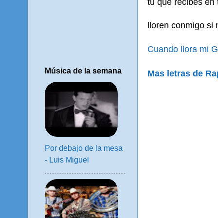
tu que recibes en 
lloren conmigo si n
Cuando llora mi G
Música de la semana
Mas letras de Ra
Por debajo de la mesa
- Luis Miguel