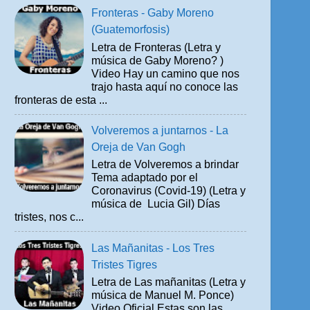
Fronteras - Gaby Moreno
(Guatemorfosis)
Letra de Fronteras (Letra y
música de Gaby Moreno? )
Video Hay un camino que nos
trajo hasta aquí no conoce las
fronteras de esta ...
Volveremos a juntarnos - La
Oreja de Van Gogh
Letra de Volveremos a brindar
Tema adaptado por el
Coronavirus (Covid-19) (Letra y
música de Lucia Gil) Días
tristes, nos c...
Las Mañanitas - Los Tres
Tristes Tigres
Letra de Las mañanitas (Letra y
música de Manuel M. Ponce)
Video Oficial Estas son las