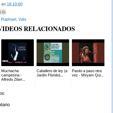
9
en
16:10:00
:
Raphael
,
Vals
 VIDEOS RELACIONADOS
Muchacha
Caballero de ley (a
Pasito a paso otra
campesina -
Jardín Florido)...
vez - Miryam Qui...
Alfredo Zitarr...
os:
tario