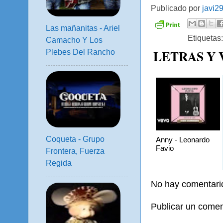
Publicado por
javi2
Las mañanitas - Ariel
Etiquetas
Camacho Y Los
LETRAS Y
Plebes Del Rancho
Coqueta - Grupo
Anny - Leonardo
Favio
Frontera, Fuerza
Regida
No hay comentari
Publicar un comen