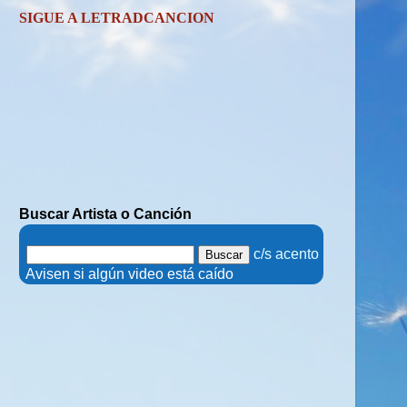
SIGUE A LETRADCANCION
Buscar Artista o Canción
.
c/s acento
.
Avisen si algún video está caído