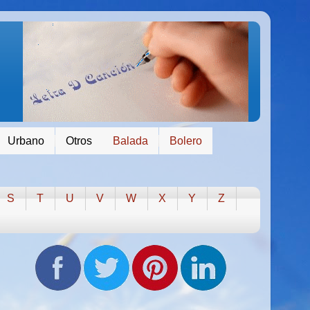
Urbano
Otros
Balada
Bolero
S
T
U
V
W
X
Y
Z