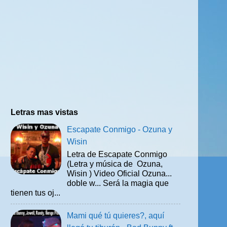
Letras mas vistas
Escapate Conmigo - Ozuna y
Wisin
Letra de Escapate Conmigo
(Letra y música de Ozuna,
Wisin ) Video Oficial Ozuna...
doble w... Será la magia que
tienen tus oj...
Mami qué tú quieres?, aquí