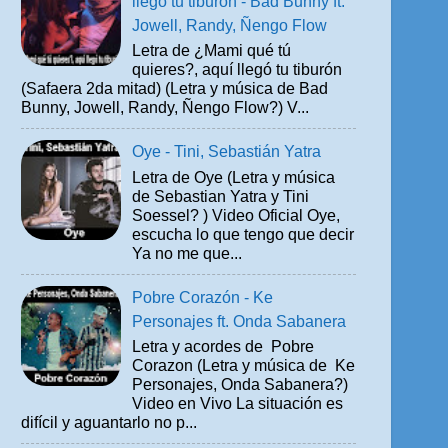
llegó tu tiburón - Bad Bunny ft.
Jowell, Randy, Ñengo Flow
Letra de ¿Mami qué tú
quieres?, aquí llegó tu tiburón
(Safaera 2da mitad) (Letra y música de Bad
Bunny, Jowell, Randy, Ñengo Flow?) V...
Oye - Tini, Sebastián Yatra
Letra de Oye (Letra y música
de Sebastian Yatra y Tini
Soessel? ) Video Oficial Oye,
escucha lo que tengo que decir
Ya no me que...
Pobre Corazón - Ke
Personajes ft. Onda Sabanera
Letra y acordes de Pobre
Corazon (Letra y música de Ke
Personajes, Onda Sabanera?)
Video en Vivo La situación es
difícil y aguantarlo no p...