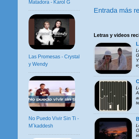
Matadora - Karol G
Entrada más re
Letras y videos rec
L
L
G
Las Promesas - Crystal
Y
y Wendy
e
C
L
A
a
t
No Puedo Vivir Sin Ti -
B
L
M´kaddesh
O
i