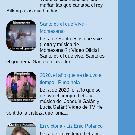
mañanitas que cantaba el rey
Bitking a las muchachas ...
Santo es el que Vive -
Montesanto
Letra de Santo es el que vive
(Letra y música de
Montesanto? ) Video Oficial
Santo es el que vive, Santo es
el que reina Santo en las altur...
2020, el año que se detuvo el
tiempo - Pimpinela
Letra de 2020, el año que se
detuvo el tiempo (Letra y
música de Joaquín Galán y
Lucía Galán) Video de TV He
sentido la tristeza que jamá...
En victoria - Liz Enid Polanco
Letra de En victoria (Letra y