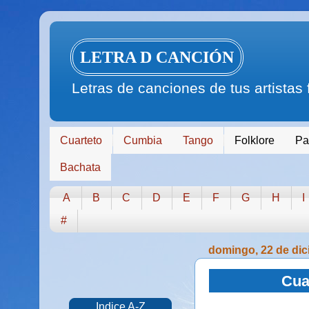
LETRA D CANCIÓN
Letras de canciones de tus artistas
Cuarteto
Cumbia
Tango
Folklore
Pa
Bachata
A
B
C
D
E
F
G
H
I
#
domingo, 22 de dic
Cua
Indice A-Z