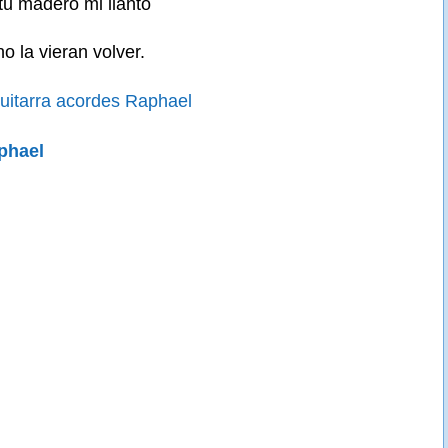
tu madero mi llanto
o la vieran volver.
uitarra acordes Raphael
phael