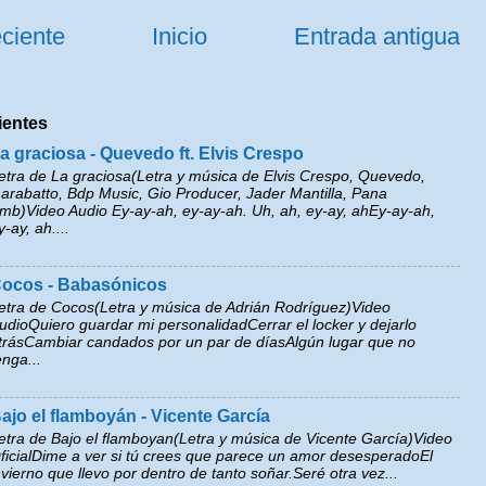
ciente
Inicio
Entrada antigua
ientes
a graciosa - Quevedo ft. Elvis Crespo
etra de La graciosa(Letra y música de Elvis Crespo, Quevedo,
arabatto, Bdp Music, Gio Producer, Jader Mantilla, Pana
mb)Video Audio Ey-ay-ah, ey-ay-ah. Uh, ah, ey-ay, ahEy-ay-ah,
y-ay, ah....
ocos - Babasónicos
etra de Cocos(Letra y música de Adrián Rodríguez)Video
udioQuiero guardar mi personalidadCerrar el locker y dejarlo
trásCambiar candados por un par de díasAlgún lugar que no
enga...
ajo el flamboyán - Vicente García
etra de Bajo el flamboyan(Letra y música de Vicente García)Video
ficialDime a ver si tú crees que parece un amor desesperadoEl
nvierno que llevo por dentro de tanto soñar.Seré otra vez...