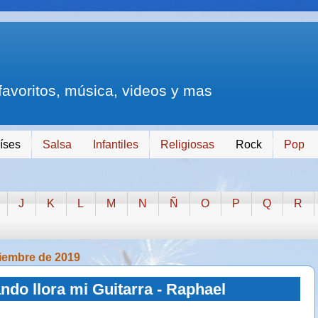
 favoritos, música, videos y mas
íses
Salsa
Infantiles
Religiosas
Rock
Pop
J
K
L
M
N
Ñ
O
P
Q
R
iembre de 2019
ndo llora mi Guitarra - Raphael