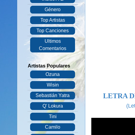
Género
Top Artistas
Top Canciones
Ultimos
Comentarios
Artistas Populares
Ozuna
Wisin
LETRA D
Sebastián Yatra
(Le
Q' Lokura
Tini
Camilo