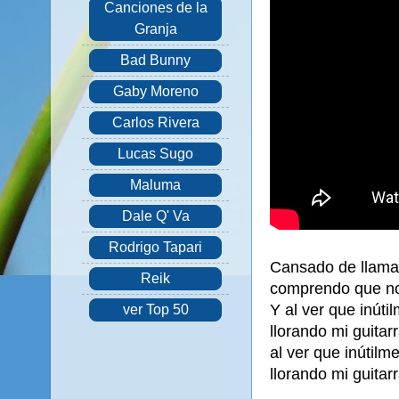
Canciones de la
Granja
Bad Bunny
Gaby Moreno
Carlos Rivera
Lucas Sugo
Maluma
Dale Q' Va
Rodrigo Tapari
Cansado de llama
Reik
comprendo que no 
Y al ver que inúti
ver Top 50
llorando mi guitar
al ver que inútilm
llorando mi guitarr