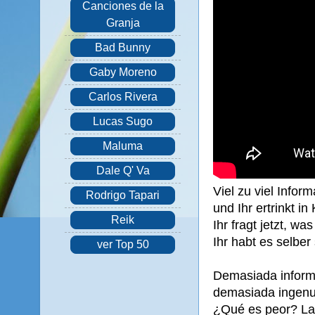
Canciones de la
Granja
Bad Bunny
Gaby Moreno
Carlos Rivera
Lucas Sugo
Maluma
Dale Q' Va
Viel zu viel Inform
Rodrigo Tapari
und Ihr ertrinkt in
Reik
Ihr fragt jetzt, was
Ihr habt es selber
ver Top 50
Demasiada inform
demasiada ingenu
¿Qué es peor? La