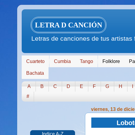
LETRA D CANCIÓN
Letras de canciones de tus artistas
Cuarteto
Cumbia
Tango
Folklore
Pa
Bachata
A
B
C
D
E
F
G
H
I
#
viernes, 13 de dic
Lobot
Indice A-Z