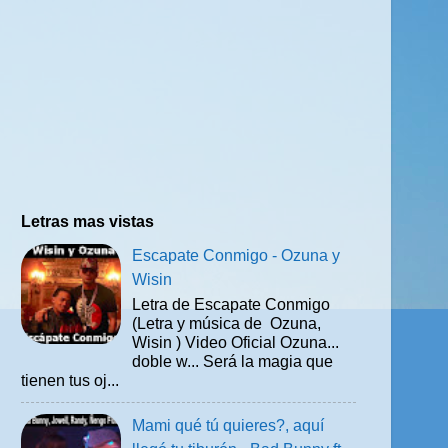
Letras mas vistas
Escapate Conmigo - Ozuna y
Wisin
Letra de Escapate Conmigo
(Letra y música de Ozuna,
Wisin ) Video Oficial Ozuna...
doble w... Será la magia que
tienen tus oj...
Mami qué tú quieres?, aquí