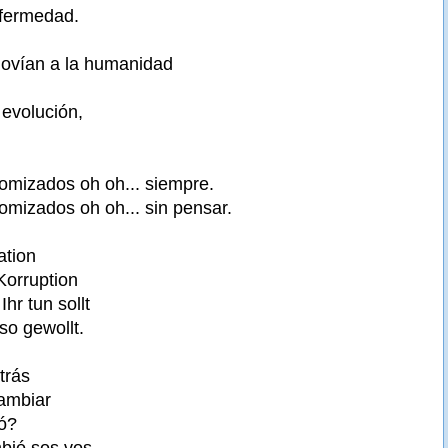
nfermedad.
movían a la humanidad
 evolución,
omizados oh oh... siempre.
omizados oh oh... sin pensar.
ation
 Korruption
 Ihr tun sollt
 so gewollt.
trás
ambiar
ó?
mbió sos vos.