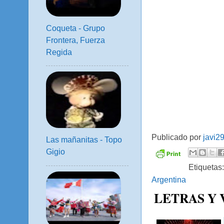
Coqueta - Grupo
Frontera, Fuerza
Regida
Publicado por
javi2
Las mañanitas - Topo
Gigio
Etiquetas
Argentina
LETRAS Y