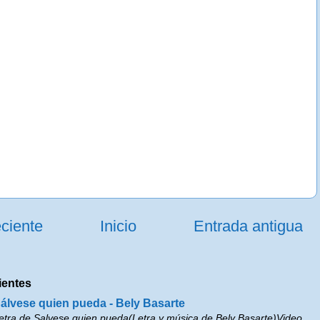
ciente
Inicio
Entrada antigua
ientes
álvese quien pueda - Bely Basarte
etra de Salvese quien pueda(Letra y música de Bely Basarte)Video