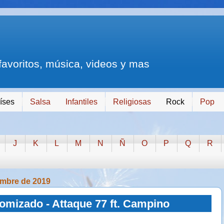
 favoritos, música, videos y mas
íses
Salsa
Infantiles
Religiosas
Rock
Pop
J
K
L
M
N
Ñ
O
P
Q
R
iembre de 2019
omizado - Attaque 77 ft. Campino