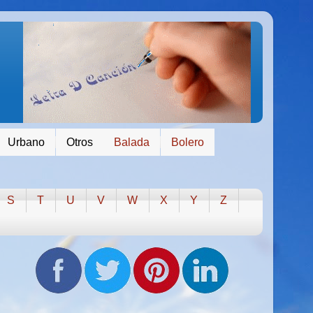
Urbano
Otros
Balada
Bolero
S
T
U
V
W
X
Y
Z