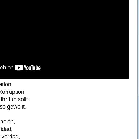
ation
 Korruption
 Ihr tun sollt
 so gewollt.
ación,
idad,
 verdad,