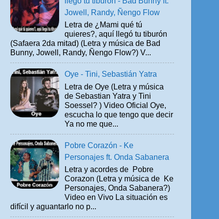
llegó tu tiburón - Bad Bunny ft.
Jowell, Randy, Ñengo Flow
Letra de ¿Mami qué tú
quieres?, aquí llegó tu tiburón
(Safaera 2da mitad) (Letra y música de Bad
Bunny, Jowell, Randy, Ñengo Flow?) V...
Oye - Tini, Sebastián Yatra
Letra de Oye (Letra y música
de Sebastian Yatra y Tini
Soessel? ) Video Oficial Oye,
escucha lo que tengo que decir
Ya no me que...
Pobre Corazón - Ke
Personajes ft. Onda Sabanera
Letra y acordes de Pobre
Corazon (Letra y música de Ke
Personajes, Onda Sabanera?)
Video en Vivo La situación es
difícil y aguantarlo no p...