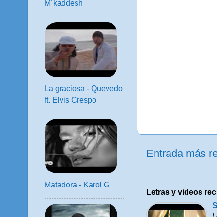
M´kaddesh
La graciosa - Quevedo
ft. Elvis Crespo
Entrada más re
Matadora - Karol G
Letras y videos rec
S
L