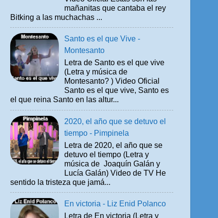
mañanitas que cantaba el rey
Bitking a las muchachas ...
Santo es el que Vive -
Montesanto
Letra de Santo es el que vive
(Letra y música de
Montesanto? ) Video Oficial
Santo es el que vive, Santo es
el que reina Santo en las altur...
2020, el año que se detuvo el
tiempo - Pimpinela
Letra de 2020, el año que se
detuvo el tiempo (Letra y
música de Joaquín Galán y
Lucía Galán) Video de TV He
sentido la tristeza que jamá...
En victoria - Liz Enid Polanco
Letra de En victoria (Letra y