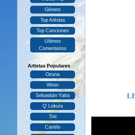
Género
Top Artistas
Top Canciones
Ultimos
Comentarios
Artistas Populares
Ozuna
Wisin
L
Sebastián Yatra
Q' Lokura
Tini
Camilo