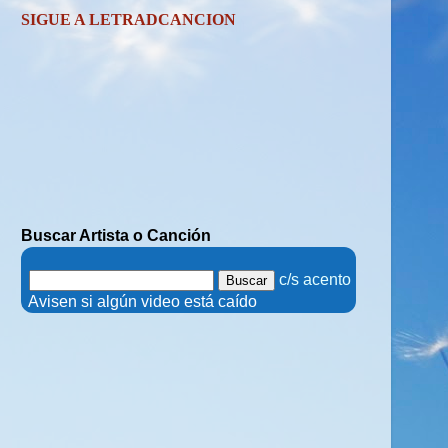
SIGUE A LETRADCANCION
Buscar Artista o Canción
.
c/s acento
.
Avisen si algún video está caído