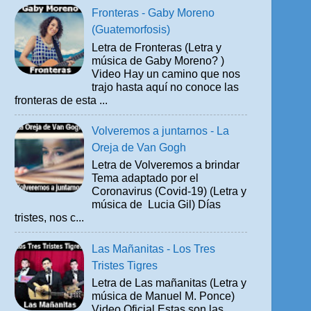
Fronteras - Gaby Moreno
(Guatemorfosis)
Letra de Fronteras (Letra y
música de Gaby Moreno? )
Video Hay un camino que nos
trajo hasta aquí no conoce las
fronteras de esta ...
Volveremos a juntarnos - La
Oreja de Van Gogh
Letra de Volveremos a brindar
Tema adaptado por el
Coronavirus (Covid-19) (Letra y
música de Lucia Gil) Días
tristes, nos c...
Las Mañanitas - Los Tres
Tristes Tigres
Letra de Las mañanitas (Letra y
música de Manuel M. Ponce)
Video Oficial Estas son las