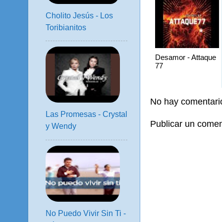
Cholito Jesús - Los
Toribianitos
Desamor - Attaque
77
No hay comentari
Las Promesas - Crystal
Publicar un comen
y Wendy
No Puedo Vivir Sin Ti -