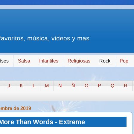
 favoritos, música, videos y mas
íses
Salsa
Infantiles
Religiosas
Rock
Pop
J
K
L
M
N
Ñ
O
P
Q
R
embre de 2019
More Than Words - Extreme