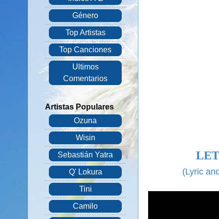
Género
Top Artistas
Top Canciones
Ultimos
Comentarios
Artistas Populares
Ozuna
Wisin
LET
Sebastián Yatra
(Lyric a
Q' Lokura
Tini
Camilo