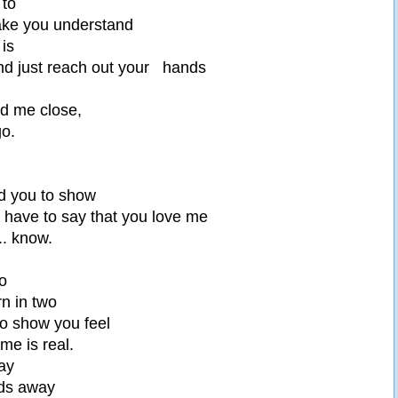
 to
ake you understand
 is
nd just reach out your hands
d me close,
go.
ed you to show
 have to say that you love me
.. know.
o
rn in two
o show you feel
me is real.
ay
rds away