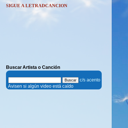
SIGUE A LETRADCANCION
Buscar Artista o Canción
.
c/s acento
.
Avisen si algún video está caído