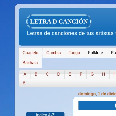
LETRA D CANCIÓN
Letras de canciones de tus artistas
Cuarteto
Cumbia
Tango
Folklore
Pa
Bachata
A
B
C
D
E
F
G
H
I
#
domingo, 1 de dici
Indice A-Z