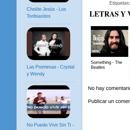
Etiquetas
Cholito Jesús - Los
LETRAS Y
Toribianitos
Something - The
Las Promesas - Crystal
Beatles
y Wendy
No hay comentari
Publicar un comen
No Puedo Vivir Sin Ti -