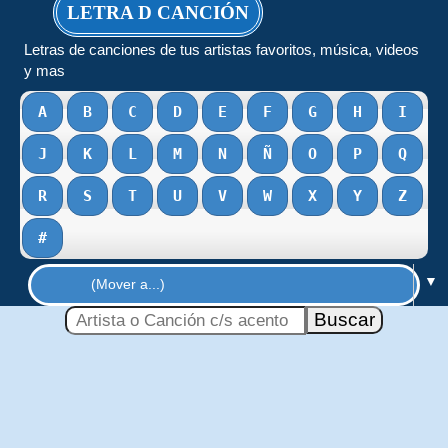
LETRA D CANCIÓN
Letras de canciones de tus artistas favoritos, música, videos
y mas
A
B
C
D
E
F
G
H
I
J
K
L
M
N
Ñ
O
P
Q
R
S
T
U
V
W
X
Y
Z
#
▼