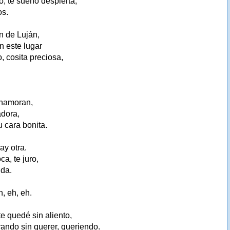
o, te sueño despierta,
os.
en de Luján,
n este lugar
, cosita preciosa,
enamoran,
adora,
u cara bonita.
ay otra.
a, te juro,
ida.
h, eh, eh.
e quedé sin aliento,
ando sin querer, queriendo.