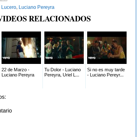
:
Lucero
,
Luciano Pereyra
 VIDEOS RELACIONADOS
22 de Marzo -
Tu Dolor - Luciano
Si no es muy tarde
Luciano Pereyra
Pereyra, Uriel L...
- Luciano Pereyr...
os:
tario