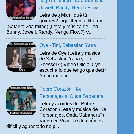
llegó tu tiburón - Bad Bunny ft.
Jowell, Randy, Ñengo Flow
Letra de ¿Mami qué tú
quieres?, aquí llegó tu tiburón
(Safaera 2da mitad) (Letra y música de Bad
Bunny, Jowell, Randy, Ñengo Flow?) V...
Oye - Tini, Sebastián Yatra
Letra de Oye (Letra y música
de Sebastian Yatra y Tini
Soessel? ) Video Oficial Oye,
escucha lo que tengo que decir
Ya no me que...
Pobre Corazón - Ke
Personajes ft. Onda Sabanera
Letra y acordes de Pobre
Corazon (Letra y música de Ke
Personajes, Onda Sabanera?)
Video en Vivo La situación es
difícil y aguantarlo no p...