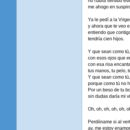
no había sentido est
me ahogo en suspir
Ya le pedí a la Virg
y ahora que te veo e
entiendo que contigo
tendría cien hijos.
Y que sean como tú,
con esos ojos que 
con esa risa encant
tus manos, tu pelo, t
Y que sean como tú,
porque como tú no h
Por un beso de tu boc
sin dudas daría mi v
Oh, oh, oh, oh, oh, o
Perdóname si al vert
ay, me estoy enamor