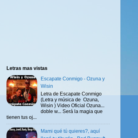
Letras mas vistas
Escapate Conmigo - Ozuna y
Wisin
Letra de Escapate Conmigo
(Letra y música de Ozuna,
Wisin ) Video Oficial Ozuna...
doble w... Será la magia que
tienen tus oj...
Mami qué tú quieres?, aquí