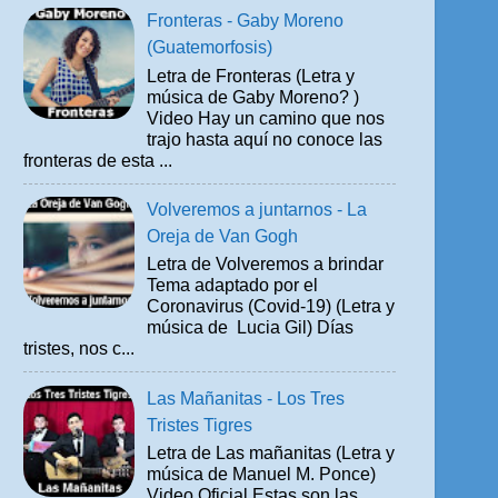
Fronteras - Gaby Moreno
(Guatemorfosis)
Letra de Fronteras (Letra y
música de Gaby Moreno? )
Video Hay un camino que nos
trajo hasta aquí no conoce las
fronteras de esta ...
Volveremos a juntarnos - La
Oreja de Van Gogh
Letra de Volveremos a brindar
Tema adaptado por el
Coronavirus (Covid-19) (Letra y
música de Lucia Gil) Días
tristes, nos c...
Las Mañanitas - Los Tres
Tristes Tigres
Letra de Las mañanitas (Letra y
música de Manuel M. Ponce)
Video Oficial Estas son las