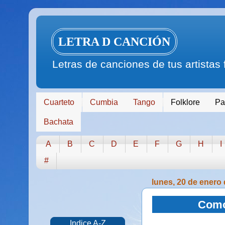
LETRA D CANCIÓN
Letras de canciones de tus artistas
Cuarteto
Cumbia
Tango
Folklore
Pa
Bachata
A
B
C
D
E
F
G
H
I
#
lunes, 20 de enero
Como 
Indice A-Z