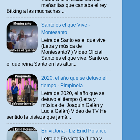
mañanitas que cantaba el rey
Bitking a las muchachas ...
Santo es el que Vive -
Montesanto
Letra de Santo es el que vive
(Letra y música de
Montesanto? ) Video Oficial
Santo es el que vive, Santo es
el que reina Santo en las altur...
2020, el año que se detuvo el
tiempo - Pimpinela
Letra de 2020, el año que se
detuvo el tiempo (Letra y
música de Joaquín Galán y
Lucía Galán) Video de TV He
sentido la tristeza que jamá...
En victoria - Liz Enid Polanco
Letra de En victoria (Letra y