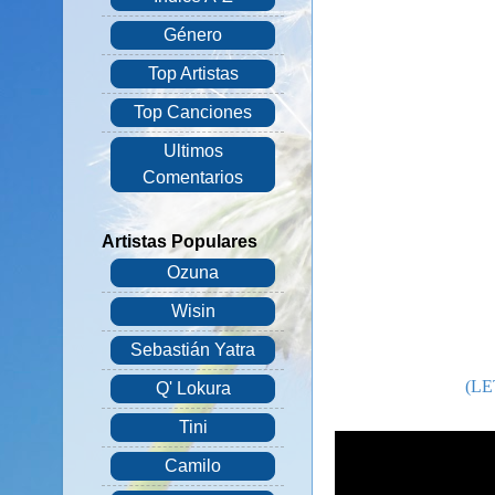
Género
Top Artistas
Top Canciones
Ultimos
Comentarios
Artistas Populares
Ozuna
Wisin
Sebastián Yatra
(L
Q' Lokura
Tini
Camilo