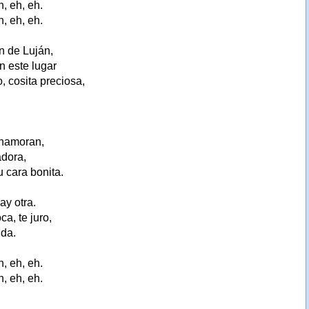
h, eh, eh.
h, eh, eh.
en de Luján,
n este lugar
, cosita preciosa,
enamoran,
adora,
u cara bonita.
ay otra.
a, te juro,
ida.
h, eh, eh.
h, eh, eh.