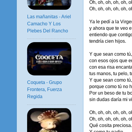
Oh, oh, oh, oh, oh, o
Oh, oh, oh, oh, oh, o
Las mañanitas - Ariel
Ya le pedí a la Virg
Camacho Y Los
y ahora que te veo e
Plebes Del Rancho
entiendo que contigo
tendría cien hijos.
Y que sean como tú,
con esos ojos que 
con esa risa encant
tus manos, tu pelo, t
Y que sean como tú,
Coqueta - Grupo
porque como tú no h
Frontera, Fuerza
Por un beso de tu boc
Regida
sin dudas daría mi v
Oh, oh, oh, oh, oh, o
Oh, oh, oh, oh, oh, o
Qué cosita preciosa.
Y como tu nadie.