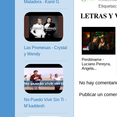
Matadora - Karol G
Etiquetas
LETRAS Y
Las Promesas - Crystal
y Wendy
Perdóname -
Luciano Pereyra,
Angela...
No hay comentari
Publicar un comen
No Puedo Vivir Sin Ti -
M´kaddesh