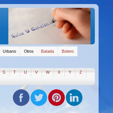
Urbano
Otros
Balada
Bolero
S
T
U
V
W
X
Y
Z