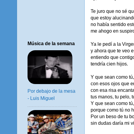
Te juro que no sé q
que estoy alucinando
no había sentido est
me ahogo en suspir
Música de la semana
Ya le pedí a la Virg
y ahora que te veo e
entiendo que contigo
tendría cien hijos.
Y que sean como tú,
con esos ojos que 
con esa risa encant
Por debajo de la mesa
tus manos, tu pelo, t
- Luis Miguel
Y que sean como tú,
porque como tú no h
Por un beso de tu boc
sin dudas daría mi v