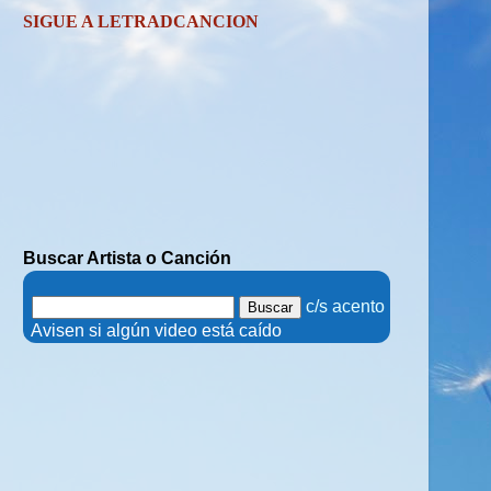
SIGUE A LETRADCANCION
Buscar Artista o Canción
.
c/s acento
.
Avisen si algún video está caído