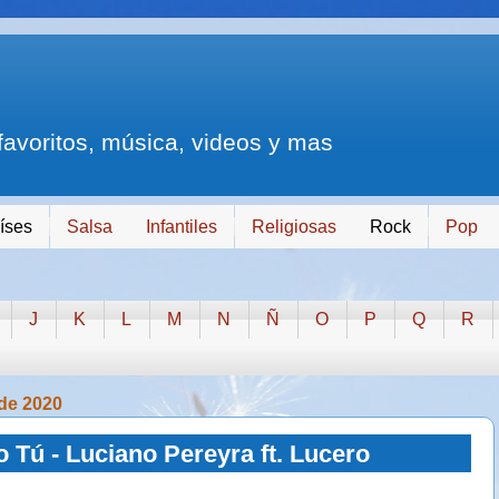
 favoritos, música, videos y mas
íses
Salsa
Infantiles
Religiosas
Rock
Pop
J
K
L
M
N
Ñ
O
P
Q
R
 de 2020
Tú - Luciano Pereyra ft. Lucero