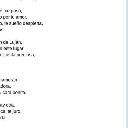
ué me pasó,
 por tu amor,
o, te sueño despierta,
os.
en de Luján,
n este lugar
, cosita preciosa,
enamoran,
adora,
u cara bonita.
ay otra.
a, te juro,
ida.