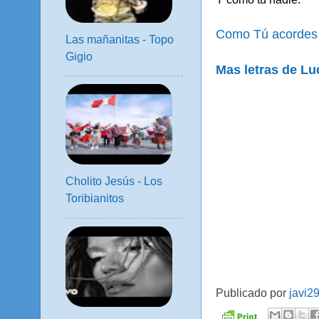
Como Tú acordes 
Las mañanitas - Topo
Gigio
Mas letras de Lu
Cholito Jesús - Los
Toribianitos
Publicado por
javi2