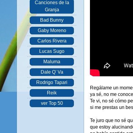
Canciones de la
Granja
Bad Bunny
Gaby Moreno
Carlos Rivera
Lucas Sugo
Maluma
Dale Q' Va
Rodrigo Tapari
Regálame un moment
Reik
ya sé, no me conoce
Te vi, no sé cómo pe
ver Top 50
si me prestas un bes
Te juro que no sé q
que estoy alucinando