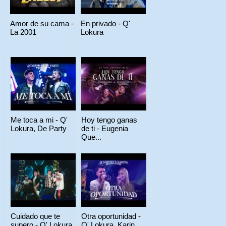
Amor de su cama -
En privado - Q'
La 2001
Lokura
Me toca a mi - Q'
Hoy tengo ganas
Lokura, De Party
de ti - Eugenia
Que...
Cuidado que te
Otra oportunidad -
supero - Q' Lokura,
Q' Lokura, Karin...