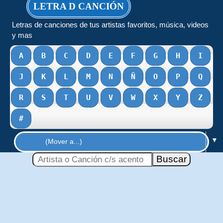
LETRA D CANCIÓN
Letras de canciones de tus artistas favoritos, música, videos
y mas
A
B
C
D
E
F
G
H
I
J
K
L
M
N
Ñ
O
P
Q
R
S
T
U
V
W
X
Y
Z
#
▼