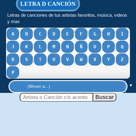
LETRA D CANCIÓN
Letras de canciones de tus artistas favoritos, música, videos
y mas
A
B
C
D
E
F
G
H
I
J
K
L
M
N
Ñ
O
P
Q
R
S
T
U
V
W
X
Y
Z
#
▼