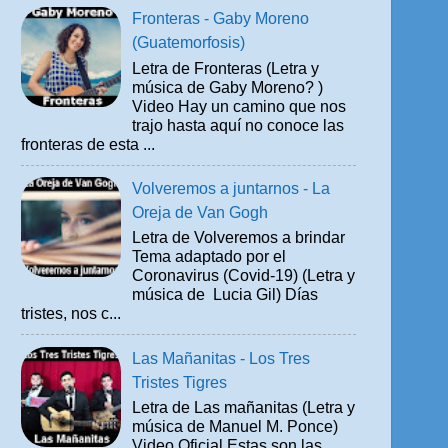
Fronteras - Gaby Moreno
(Guatemorfosis)
Letra de Fronteras (Letra y
música de Gaby Moreno? )
Video Hay un camino que nos
trajo hasta aquí no conoce las
fronteras de esta ...
Volveremos a juntarnos - La
Oreja de Van Gogh
Letra de Volveremos a brindar
Tema adaptado por el
Coronavirus (Covid-19) (Letra y
música de Lucia Gil) Días
tristes, nos c...
Las Mañanitas - Los Tres
Tristes Tigres
Letra de Las mañanitas (Letra y
música de Manuel M. Ponce)
Video Oficial Estas son las