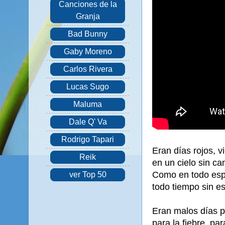
Canciones de la
Granja
Bad Bunny
Gaby Moreno
Carlos Rivera
Lucas Sugo
Maluma
Dale Q' Va
Rodrigo Tapari
Eran días rojos, 
Reik
en un cielo sin ca
Como en todo espa
ver Top 50
todo tiempo sin es
Eran malos días p
para la fiebre, par