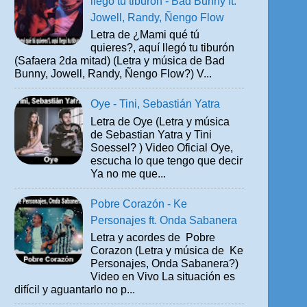
llegó tu tiburón - Bad Bunny ft.
Jowell, Randy, Ñengo Flow
Letra de ¿Mami qué tú
quieres?, aquí llegó tu tiburón
(Safaera 2da mitad) (Letra y música de Bad
Bunny, Jowell, Randy, Ñengo Flow?) V...
Oye - Tini, Sebastián Yatra
Letra de Oye (Letra y música
de Sebastian Yatra y Tini
Soessel? ) Video Oficial Oye,
escucha lo que tengo que decir
Ya no me que...
Pobre Corazón - Ke
Personajes ft. Onda Sabanera
Letra y acordes de Pobre
Corazon (Letra y música de Ke
Personajes, Onda Sabanera?)
Video en Vivo La situación es
difícil y aguantarlo no p...