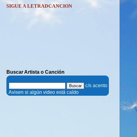
SIGUE A LETRADCANCION
Buscar Artista o Canción
.
c/s acento
.
Avisen si algún video está caído