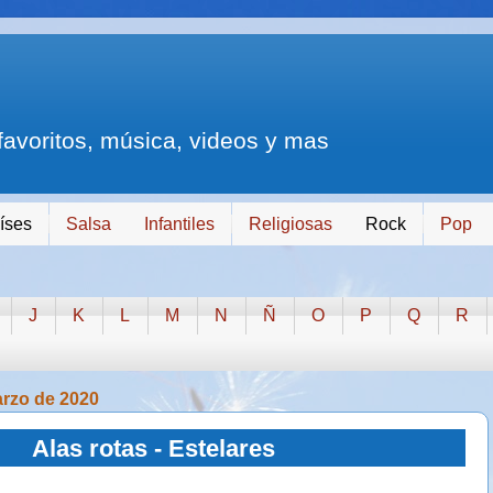
 favoritos, música, videos y mas
íses
Salsa
Infantiles
Religiosas
Rock
Pop
J
K
L
M
N
Ñ
O
P
Q
R
arzo de 2020
Alas rotas - Estelares