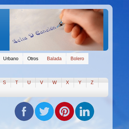
Urbano
Otros
Balada
Bolero
S
T
U
V
W
X
Y
Z