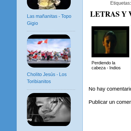
Etiquetas
LETRAS Y
Las mañanitas - Topo
Gigio
Perdiendo la
cabeza - Indios
Cholito Jesús - Los
Toribianitos
No hay comentari
Publicar un comen