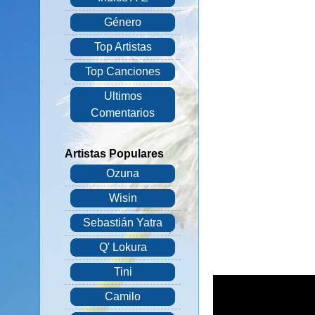
Género
Top Artistas
Top Canciones
Ultimos
Comentarios
Artistas Populares
Ozuna
Wisin
Sebastián Yatra
Q' Lokura
Tini
Camilo