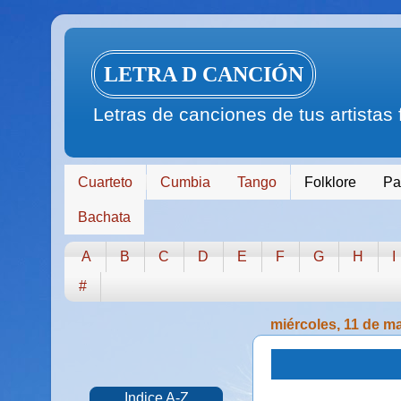
LETRA D CANCIÓN
Letras de canciones de tus artistas
Cuarteto
Cumbia
Tango
Folklore
Pa
Bachata
A
B
C
D
E
F
G
H
I
#
miércoles, 11 de m
Indice A-Z