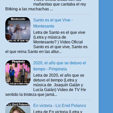
mañanitas que cantaba el rey
Bitking a las muchachas ...
Santo es el que Vive -
Montesanto
Letra de Santo es el que vive
(Letra y música de
Montesanto? ) Video Oficial
Santo es el que vive, Santo es
el que reina Santo en las altur...
2020, el año que se detuvo el
tiempo - Pimpinela
Letra de 2020, el año que se
detuvo el tiempo (Letra y
música de Joaquín Galán y
Lucía Galán) Video de TV He
sentido la tristeza que jamá...
En victoria - Liz Enid Polanco
Letra de En victoria (Letra y