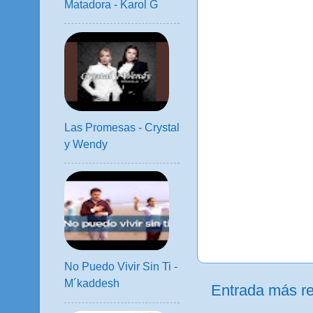
Matadora - Karol G
Las Promesas - Crystal
y Wendy
No Puedo Vivir Sin Ti -
M´kaddesh
Entrada más re