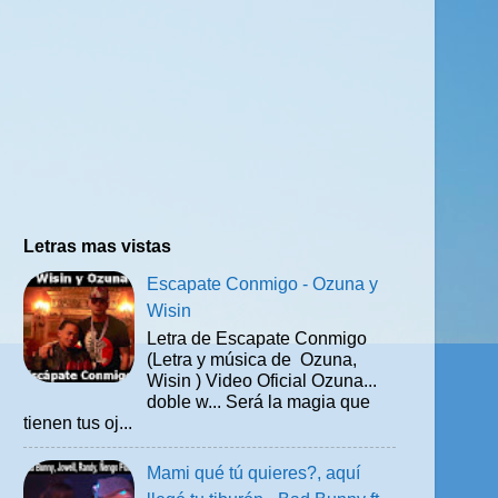
Letras mas vistas
Escapate Conmigo - Ozuna y
Wisin
Letra de Escapate Conmigo
(Letra y música de Ozuna,
Wisin ) Video Oficial Ozuna...
doble w... Será la magia que
tienen tus oj...
Mami qué tú quieres?, aquí