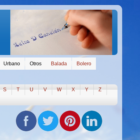
Urbano
Otros
Balada
Bolero
S
T
U
V
W
X
Y
Z