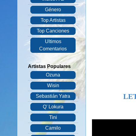
Género
Top Artistas
Top Canciones
Ultimos
Comentarios
Artistas Populares
Ozuna
Wisin
LE
Sebastián Yatra
Q' Lokura
Tini
Camilo