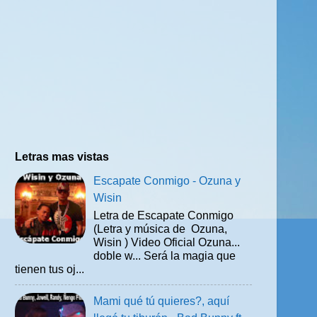
Letras mas vistas
Escapate Conmigo - Ozuna y
Wisin
Letra de Escapate Conmigo
(Letra y música de Ozuna,
Wisin ) Video Oficial Ozuna...
doble w... Será la magia que
tienen tus oj...
Mami qué tú quieres?, aquí