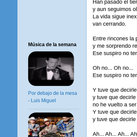
Han pasado el tie
y aun seguimos ol
La vida sigue inex
van cerrando.
Entre rincones la 
Música de la semana
y me sorprendo r
Ese suspiro no ten
Oh no... Oh no...
Ese suspiro no ten
Y tuve que decirl
Por debajo de la mesa
y tuve que decirle
- Luis Miguel
no he vuelto a ser
Y tuve que decirl
y tuve que decirle
Ah... Ah... Ah... Ah