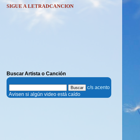
SIGUE A LETRADCANCION
Buscar Artista o Canción
.
c/s acento
.
Avisen si algún video está caído