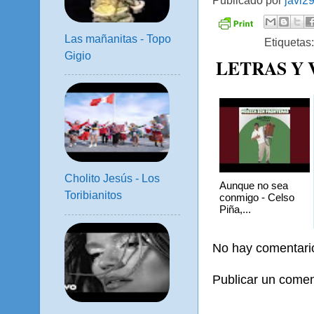
Publicado por
javi2
Las mañanitas - Topo
Etiquetas
Gigio
LETRAS Y
Cholito Jesús - Los
Aunque no sea
Toribianitos
conmigo - Celso
Piña,...
No hay comentari
Publicar un comen