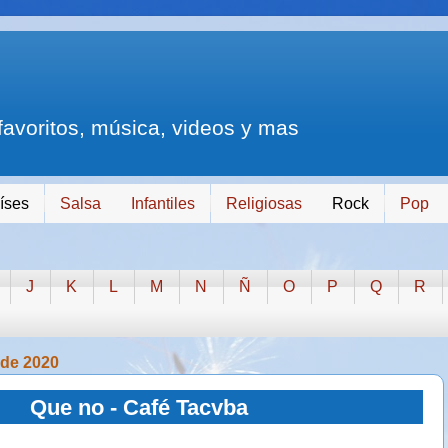
 favoritos, música, videos y mas
íses
Salsa
Infantiles
Religiosas
Rock
Pop
J
K
L
M
N
Ñ
O
P
Q
R
 de 2020
Que no - Café Tacvba