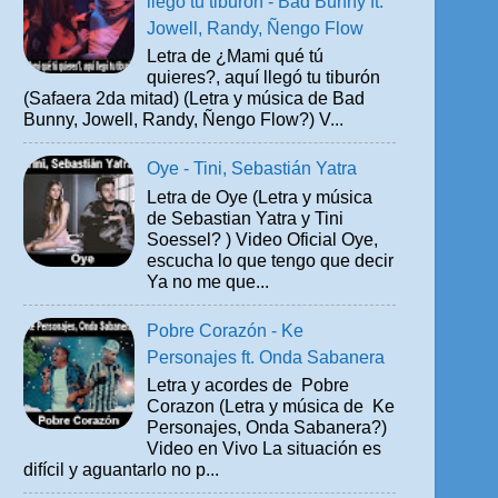
llegó tu tiburón - Bad Bunny ft.
Jowell, Randy, Ñengo Flow
Letra de ¿Mami qué tú
quieres?, aquí llegó tu tiburón
(Safaera 2da mitad) (Letra y música de Bad
Bunny, Jowell, Randy, Ñengo Flow?) V...
Oye - Tini, Sebastián Yatra
Letra de Oye (Letra y música
de Sebastian Yatra y Tini
Soessel? ) Video Oficial Oye,
escucha lo que tengo que decir
Ya no me que...
Pobre Corazón - Ke
Personajes ft. Onda Sabanera
Letra y acordes de Pobre
Corazon (Letra y música de Ke
Personajes, Onda Sabanera?)
Video en Vivo La situación es
difícil y aguantarlo no p...