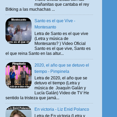
mañanitas que cantaba el rey
Bitking a las muchachas ...
Santo es el que Vive -
Montesanto
Letra de Santo es el que vive
(Letra y música de
Montesanto? ) Video Oficial
Santo es el que vive, Santo es
el que reina Santo en las altur...
2020, el año que se detuvo el
tiempo - Pimpinela
Letra de 2020, el año que se
detuvo el tiempo (Letra y
música de Joaquín Galán y
Lucía Galán) Video de TV He
sentido la tristeza que jamá...
En victoria - Liz Enid Polanco
Letra de En victoria (Letra y