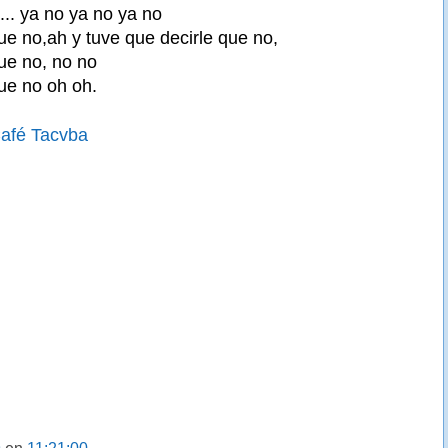
h... ya no ya no ya no
ue no,ah y tuve que decirle que no,
que no, no no
que no oh oh.
afé Tacvba