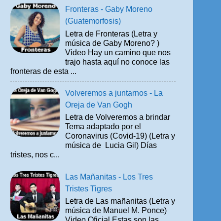
Fronteras - Gaby Moreno
(Guatemorfosis)
Letra de Fronteras (Letra y
música de Gaby Moreno? )
Video Hay un camino que nos
trajo hasta aquí no conoce las
fronteras de esta ...
Volveremos a juntarnos - La
Oreja de Van Gogh
Letra de Volveremos a brindar
Tema adaptado por el
Coronavirus (Covid-19) (Letra y
música de Lucia Gil) Días
tristes, nos c...
Las Mañanitas - Los Tres
Tristes Tigres
Letra de Las mañanitas (Letra y
música de Manuel M. Ponce)
Video Oficial Estas son las