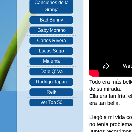
Canciones de la
Granja
Bad Bunny
Gaby Moreno
Carlos Rivera
Lucas Sugo
Maluma
Dale Q' Va
Todo era más bello
Rodrigo Tapari
de su mirada.
Reik
Ella era tan fría, 
ver Top 50
era tan bella.
Llegó a mi vida c
no tenía problemas
Juntos recorrimo