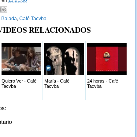
9
en
11:21:00
:
Balada
,
Café Tacvba
 VIDEOS RELACIONADOS
Quiero Ver - Café
María - Café
24 horas - Café
Tacvba
Tacvba
Tacvba
os:
tario