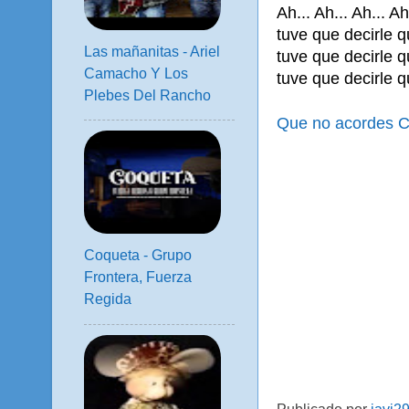
Ah... Ah... Ah... A
tuve que decirle q
Las mañanitas - Ariel
tuve que decirle 
Camacho Y Los
tuve que decirle 
Plebes Del Rancho
Que no acordes C
Coqueta - Grupo
Frontera, Fuerza
Regida