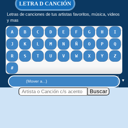
LETRA D CANCIÓN
Letras de canciones de tus artistas favoritos, música, videos
y mas
A
B
C
D
E
F
G
H
I
J
K
L
M
N
Ñ
O
P
Q
R
S
T
U
V
W
X
Y
Z
#
▼