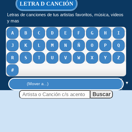
LETRA D CANCIÓN
Letras de canciones de tus artistas favoritos, música, videos
y mas
A
B
C
D
E
F
G
H
I
J
K
L
M
N
Ñ
O
P
Q
R
S
T
U
V
W
X
Y
Z
#
▼