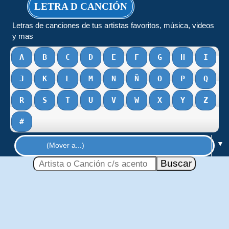
LETRA D CANCIÓN
Letras de canciones de tus artistas favoritos, música, videos
y mas
A
B
C
D
E
F
G
H
I
J
K
L
M
N
Ñ
O
P
Q
R
S
T
U
V
W
X
Y
Z
#
▼