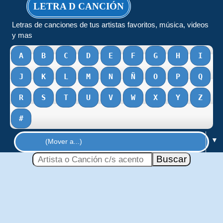
LETRA D CANCIÓN
Letras de canciones de tus artistas favoritos, música, videos
y mas
A
B
C
D
E
F
G
H
I
J
K
L
M
N
Ñ
O
P
Q
R
S
T
U
V
W
X
Y
Z
#
▼