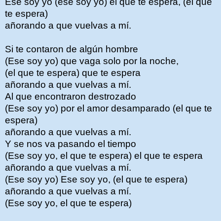
Ese soy yo (ese soy yo) el que te espera, (el que
te espera)
añorando a que vuelvas a mí.
Si te contaron de algún hombre
(Ese soy yo) que vaga solo por la noche,
(el que te espera) que te espera
añorando a que vuelvas a mí.
Al que encontraron destrozado
(Ese soy yo) por el amor desamparado (el que te
espera)
añorando a que vuelvas a mí.
Y se nos va pasando el tiempo
(Ese soy yo, el que te espera) el que te espera
añorando a que vuelvas a mí.
(Ese soy yo) Ese soy yo, (el que te espera)
añorando a que vuelvas a mí.
(Ese soy yo, el que te espera)