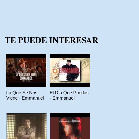
TE PUEDE INTERESAR
La Que Se Nos
El Día Que Puedas
Viene - Emmanuel
- Emmanuel