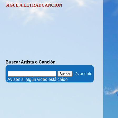
SIGUE A LETRADCANCION
Buscar Artista o Canción
.
c/s acento
.
Avisen si algún video está caído