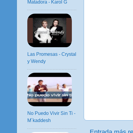
Matadora - Karol G
Las Promesas - Crystal
y Wendy
No Puedo Vivir Sin Ti -
M´kaddesh
Entrada más re