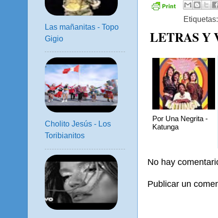
Etiquetas
Las mañanitas - Topo
LETRAS Y
Gigio
Por Una Negrita -
Cholito Jesús - Los
Katunga
Toribianitos
No hay comentari
Publicar un comen