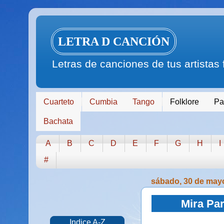
LETRA D CANCIÓN
Letras de canciones de tus artistas
Cuarteto
Cumbia
Tango
Folklore
Pa
Bachata
A
B
C
D
E
F
G
H
I
#
sábado, 30 de may
Mira Par
Indice A-Z