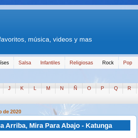
 favoritos, música, videos y mas
íses
Salsa
Infantiles
Religiosas
Rock
Pop
J
K
L
M
N
Ñ
O
P
Q
R
o de 2020
a Arriba, Mira Para Abajo - Katunga