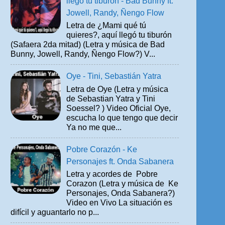
llegó tu tiburón - Bad Bunny ft.
Jowell, Randy, Ñengo Flow
Letra de ¿Mami qué tú
quieres?, aquí llegó tu tiburón
(Safaera 2da mitad) (Letra y música de Bad
Bunny, Jowell, Randy, Ñengo Flow?) V...
Oye - Tini, Sebastián Yatra
Letra de Oye (Letra y música
de Sebastian Yatra y Tini
Soessel? ) Video Oficial Oye,
escucha lo que tengo que decir
Ya no me que...
Pobre Corazón - Ke
Personajes ft. Onda Sabanera
Letra y acordes de Pobre
Corazon (Letra y música de Ke
Personajes, Onda Sabanera?)
Video en Vivo La situación es
difícil y aguantarlo no p...