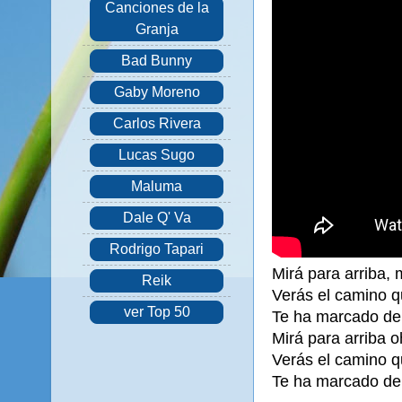
Canciones de la
Granja
Bad Bunny
Gaby Moreno
Carlos Rivera
Lucas Sugo
Maluma
Dale Q' Va
Rodrigo Tapari
Mirá para arriba, 
Reik
Verás el camino q
ver Top 50
Te ha marcado de 
Mirá para arriba o
Verás el camino q
Te ha marcado de 