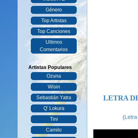
Género
Top Artistas
Top Canciones
Ultimos
Comentarios
Artistas Populares
Ozuna
Wisin
LETRA DE
Sebastián Yatra
Q' Lokura
(Letra
Tini
Camilo