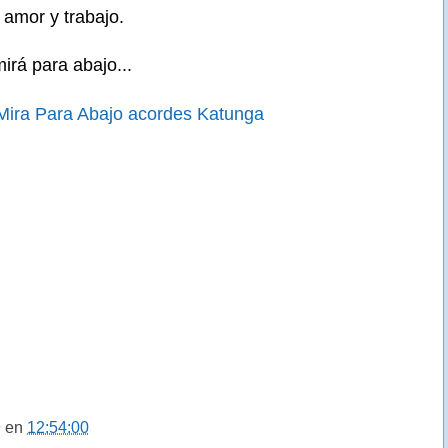
amor y trabajo.
mirá para abajo...
 Mira Para Abajo acordes Katunga
9
en
12:54:00