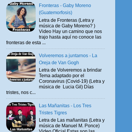
Fronteras - Gaby Moreno
(Guatemorfosis)
Letra de Fronteras (Letra y
música de Gaby Moreno? )
Video Hay un camino que nos
trajo hasta aquí no conoce las
fronteras de esta ...
Volveremos a juntarnos - La
Oreja de Van Gogh
Letra de Volveremos a brindar
Tema adaptado por el
Coronavirus (Covid-19) (Letra y
música de Lucia Gil) Días
tristes, nos c...
Las Mañanitas - Los Tres
Tristes Tigres
Letra de Las mañanitas (Letra y
música de Manuel M. Ponce)
Video Oficial Estas son las