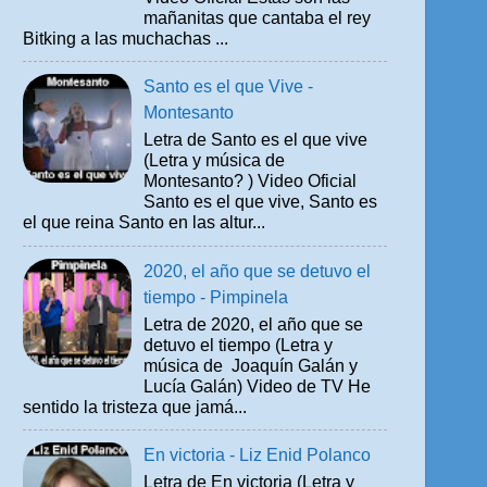
mañanitas que cantaba el rey
Bitking a las muchachas ...
Santo es el que Vive -
Montesanto
Letra de Santo es el que vive
(Letra y música de
Montesanto? ) Video Oficial
Santo es el que vive, Santo es
el que reina Santo en las altur...
2020, el año que se detuvo el
tiempo - Pimpinela
Letra de 2020, el año que se
detuvo el tiempo (Letra y
música de Joaquín Galán y
Lucía Galán) Video de TV He
sentido la tristeza que jamá...
En victoria - Liz Enid Polanco
Letra de En victoria (Letra y