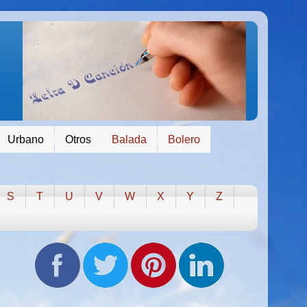
Urbano
Otros
Balada
Bolero
S
T
U
V
W
X
Y
Z