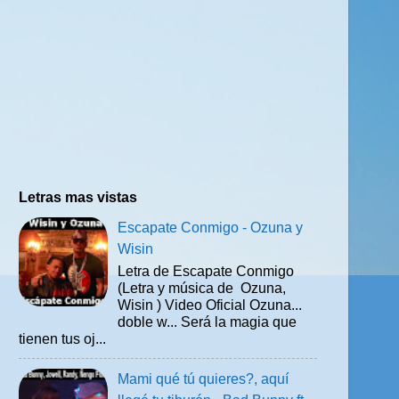
Letras mas vistas
Escapate Conmigo - Ozuna y
Wisin
Letra de Escapate Conmigo
(Letra y música de Ozuna,
Wisin ) Video Oficial Ozuna...
doble w... Será la magia que
tienen tus oj...
Mami qué tú quieres?, aquí