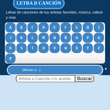
LETRA D CANCIÓN
Letras de canciones de tus artistas favoritos, música, videos
y mas
A
B
C
D
E
F
G
H
I
J
K
L
M
N
Ñ
O
P
Q
R
S
T
U
V
W
X
Y
Z
#
▼