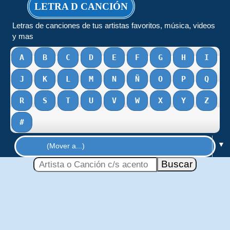
LETRA D CANCIÓN
Letras de canciones de tus artistas favoritos, música, videos
y mas
A
B
C
D
E
F
G
H
I
J
K
L
M
N
Ñ
O
P
Q
R
S
T
U
V
W
X
Y
Z
#
▼