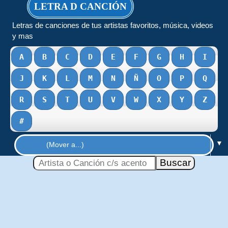
LETRA D CANCIÓN
Letras de canciones de tus artistas favoritos, música, videos
y mas
A
B
C
D
E
F
G
H
I
J
K
L
M
N
Ñ
O
P
Q
R
S
T
U
V
W
X
Y
Z
#
▼