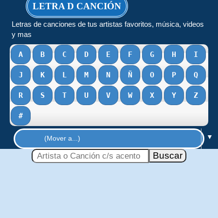
LETRA D CANCIÓN
Letras de canciones de tus artistas favoritos, música, videos
y mas
A
B
C
D
E
F
G
H
I
J
K
L
M
N
Ñ
O
P
Q
R
S
T
U
V
W
X
Y
Z
#
▼