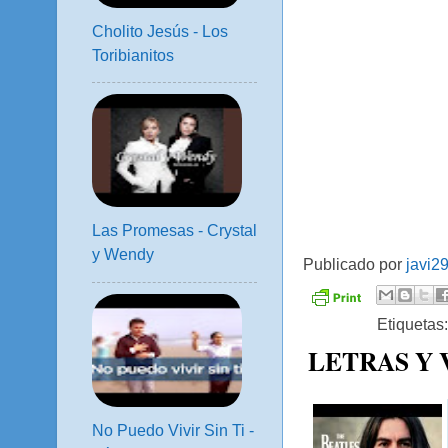
Cholito Jesús - Los
Toribianitos
Las Promesas - Crystal
y Wendy
Publicado por
javi2
Etiquetas
LETRAS Y
No Puedo Vivir Sin Ti -