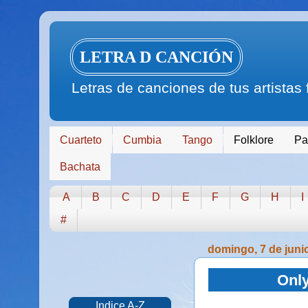
LETRA D CANCIÓN
Letras de canciones de tus artistas
Cuarteto
Cumbia
Tango
Folklore
Pa
Bachata
A
B
C
D
E
F
G
H
I
#
domingo, 7 de juni
Only
Indice A-Z