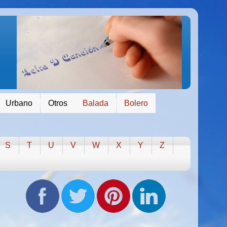
Urbano
Otros
Balada
Bolero
S
T
U
V
W
X
Y
Z