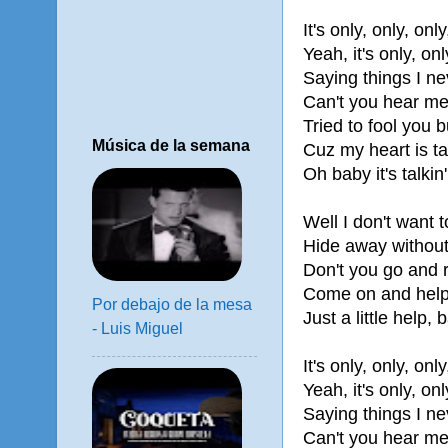
It's only, only, onl
Yeah, it's only, onl
Saying things I ne
Can't you hear m
Tried to fool you b
Música de la semana
Cuz my heart is talk
Oh baby it's talkin'
Well I don't want 
Hide away without
Don't you go and 
Come on and help
Por debajo de la mesa
Just a little help,
- Luis Miguel
It's only, only, onl
Yeah, it's only, onl
Saying things I ne
Can't you hear me