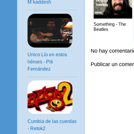
M´kaddesh
Something - The
Beatles
No hay comentari
Unico Lío en estos
héroes - Piti
Publicar un comen
Fernández
Cumbia de las cuerdas
- Retok2