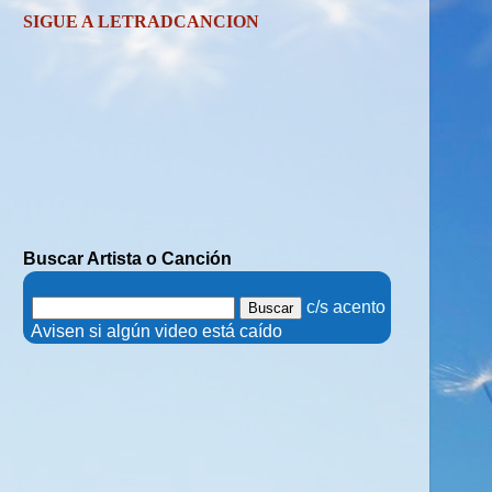
SIGUE A LETRADCANCION
Buscar Artista o Canción
.
c/s acento
.
Avisen si algún video está caído