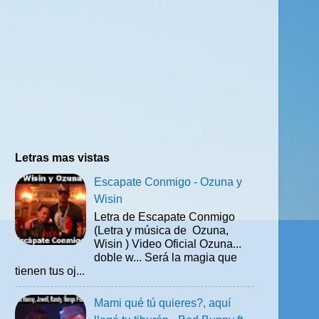
Letras mas vistas
Escapate Conmigo - Ozuna y
Wisin
Letra de Escapate Conmigo
(Letra y música de Ozuna,
Wisin ) Video Oficial Ozuna...
doble w... Será la magia que
tienen tus oj...
Mami qué tú quieres?, aquí