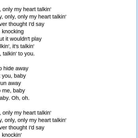
y, only my heart talkin'
y, only, only my heart talkin'
ver thought I'd say
e knocking
ut it wouldn't play
in', it's talkin'
, talkin' to you.
to hide away
 you, baby
run away
 me, baby
 baby. Oh, oh.
y, only my heart talkin'
y, only, only my heart talkin'
ver thought I'd say
 knockin'