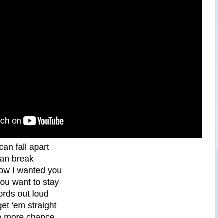
an fall apart
an break
how I wanted you
ou want to stay
ords out loud
get 'em straight
e more chance