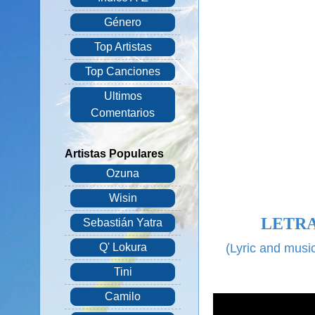
Género
Top Artistas
Top Canciones
Ultimos
Comentarios
Artistas Populares
Ozuna
Wisin
LETRA
Sebastián Yatra
(Lyric and musi
Q' Lokura
Tini
Camilo