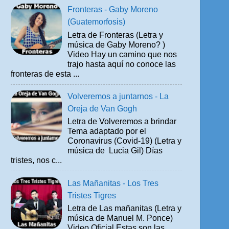
Fronteras - Gaby Moreno
(Guatemorfosis)
Letra de Fronteras (Letra y
música de Gaby Moreno? )
Video Hay un camino que nos
trajo hasta aquí no conoce las
fronteras de esta ...
Volveremos a juntarnos - La
Oreja de Van Gogh
Letra de Volveremos a brindar
Tema adaptado por el
Coronavirus (Covid-19) (Letra y
música de Lucia Gil) Días
tristes, nos c...
Las Mañanitas - Los Tres
Tristes Tigres
Letra de Las mañanitas (Letra y
música de Manuel M. Ponce)
Video Oficial Estas son las