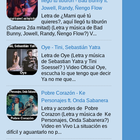
llegó tu tiburón - Bad Bunny ft.
Jowell, Randy, Ñengo Flow
Letra de ¿Mami qué tú
quieres?, aquí llegó tu tiburón
(Safaera 2da mitad) (Letra y música de Bad
Bunny, Jowell, Randy, Ñengo Flow?) V...
Oye - Tini, Sebastián Yatra
Letra de Oye (Letra y música
de Sebastian Yatra y Tini
Soessel? ) Video Oficial Oye,
escucha lo que tengo que decir
Ya no me que...
Pobre Corazón - Ke
Personajes ft. Onda Sabanera
Letra y acordes de Pobre
Corazon (Letra y música de Ke
Personajes, Onda Sabanera?)
Video en Vivo La situación es
difícil y aguantarlo no p...