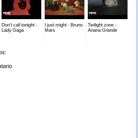
Don't call tonight -
I just might - Bruno
Twilight zone -
Lady Gaga
Mars
Ariana Grande
os:
tario