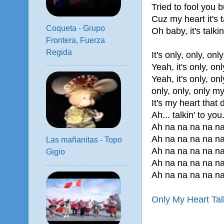
Tried to fool you b
Cuz my heart it's tal
Coqueta - Grupo
Oh baby, it's talkin'
Frontera, Fuerza
Regida
It's only, only, onl
Yeah, it's only, onl
Yeah, it's only, onl
only, only, only my 
It's my heart that d
Ah... talkin' to you
Ah na na na na na 
Ah na na na na na 
Las mañanitas - Topo
Ah na na na na na 
Gigio
Ah na na na na na 
Ah na na na na na 
Only My Heart Tal