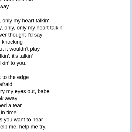
way.
y, only my heart talkin'
y, only, only my heart talkin'
ver thought I'd say
e knocking
ut it wouldn't play
in', it's talkin'
alkin' to you.
t to the edge
afraid
cry my eyes out, babe
ok away
ped a tear
 in time
gs you want to hear
help me, help me try.