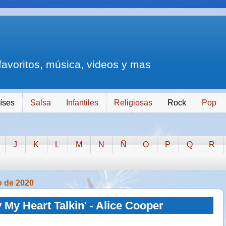
 favoritos, música, videos y mas
íses
Salsa
Infantiles
Religiosas
Rock
Pop
J
K
L
M
N
Ñ
O
P
Q
R
o de 2020
 My Heart Talkin' - Alice Cooper