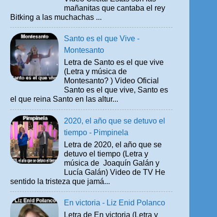
mañanitas que cantaba el rey
Bitking a las muchachas ...
Santo es el que Vive -
Montesanto
Letra de Santo es el que vive
(Letra y música de
Montesanto? ) Video Oficial
Santo es el que vive, Santo es
el que reina Santo en las altur...
2020, el año que se detuvo el
tiempo - Pimpinela
Letra de 2020, el año que se
detuvo el tiempo (Letra y
música de Joaquín Galán y
Lucía Galán) Video de TV He
sentido la tristeza que jamá...
En victoria - Liz Enid Polanco
Letra de En victoria (Letra y