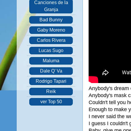
Canciones de la
Granja
Bad Bunny
Gaby Moreno
Carlos Rivera
Lucas Sugo
Maluma
Dale Q' Va
Rodrigo Tapari
Anybody's dream c
Reik
Anybody's mask c
ver Top 50
Couldn't tell you 
Enough to make y
I never said the w
I guess I couldn't 
Baby, give me on