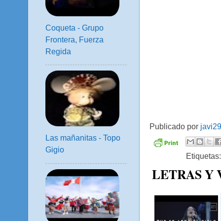
Coqueta - Grupo
Frontera, Fuerza
Regida
Publicado por
javi2
Las mañanitas - Topo
Gigio
Etiquetas
LETRAS Y