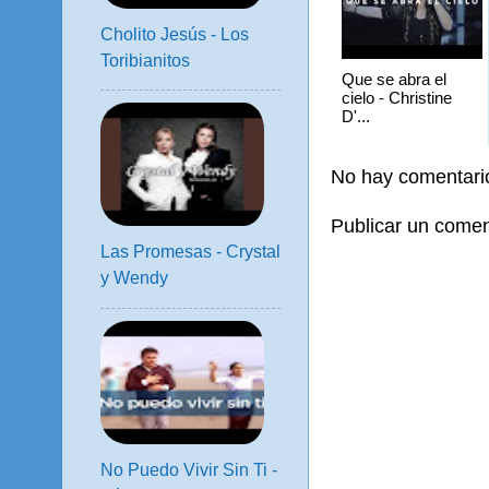
Cholito Jesús - Los
Toribianitos
Que se abra el
cielo - Christine
D'...
No hay comentari
Publicar un comen
Las Promesas - Crystal
y Wendy
No Puedo Vivir Sin Ti -