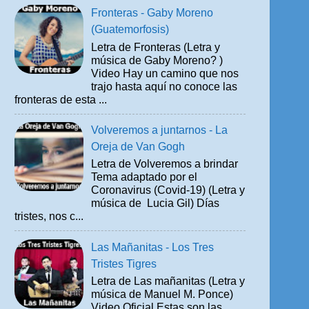
Fronteras - Gaby Moreno
(Guatemorfosis)
Letra de Fronteras (Letra y
música de Gaby Moreno? )
Video Hay un camino que nos
trajo hasta aquí no conoce las
fronteras de esta ...
Volveremos a juntarnos - La
Oreja de Van Gogh
Letra de Volveremos a brindar
Tema adaptado por el
Coronavirus (Covid-19) (Letra y
música de Lucia Gil) Días
tristes, nos c...
Las Mañanitas - Los Tres
Tristes Tigres
Letra de Las mañanitas (Letra y
música de Manuel M. Ponce)
Video Oficial Estas son las