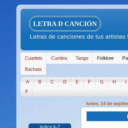
LETRA D CANCIÓN
Letras de canciones de tus artistas
Cuarteto
Cumbia
Tango
Folklore
Pa
Bachata
A
B
C
D
E
F
G
H
I
#
lunes, 14 de septi
Indice A-Z