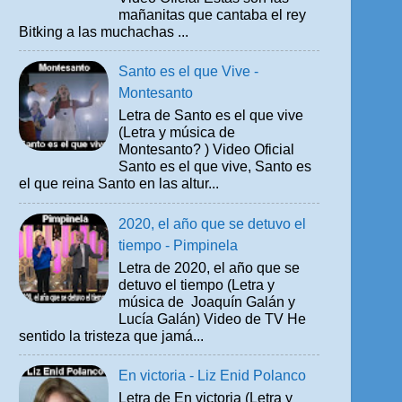
mañanitas que cantaba el rey
Bitking a las muchachas ...
Santo es el que Vive -
Montesanto
Letra de Santo es el que vive
(Letra y música de
Montesanto? ) Video Oficial
Santo es el que vive, Santo es
el que reina Santo en las altur...
2020, el año que se detuvo el
tiempo - Pimpinela
Letra de 2020, el año que se
detuvo el tiempo (Letra y
música de Joaquín Galán y
Lucía Galán) Video de TV He
sentido la tristeza que jamá...
En victoria - Liz Enid Polanco
Letra de En victoria (Letra y