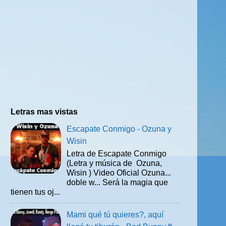
Letras mas vistas
Escapate Conmigo - Ozuna y
Wisin
Letra de Escapate Conmigo
(Letra y música de Ozuna,
Wisin ) Video Oficial Ozuna...
doble w... Será la magia que
tienen tus oj...
Mami qué tú quieres?, aquí