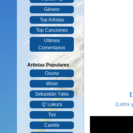
Género
Top Artistas
Top Canciones
Ultimos
Comentarios
Artistas Populares
Ozuna
Wisin
Sebastián Yatra
(Letra 
Q' Lokura
Tini
Camilo