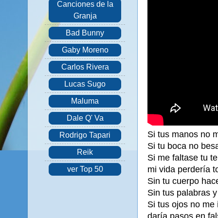
Canciones de la
Granja
Bad Bunny
Gaby Moreno
Carlos Rivera
Lucas Sugo
Maluma
Dale Q' Va
Si tus manos no me
Rodrigo Tapari
Si tu boca no besa
Reik
Si me faltase tu 
mi vida perdería t
ver Top 50
Sin tu cuerpo hace
Sin tus palabras 
Si tus ojos no me
daría pasos en fal