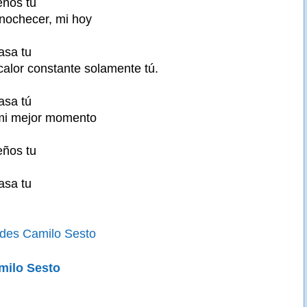
eños tu
anochecer, mi hoy
asa tu
calor constante solamente tú.
asa tú
mi mejor momento
eños tu
asa tu
des Camilo Sesto
milo Sesto