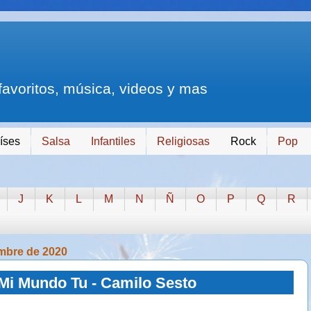
 favoritos, música, videos y mas
íses
Salsa
Infantiles
Religiosas
Rock
Pop
J
K
L
M
N
Ñ
O
P
Q
R
embre de 2020
Mi Mundo Tu - Camilo Sesto