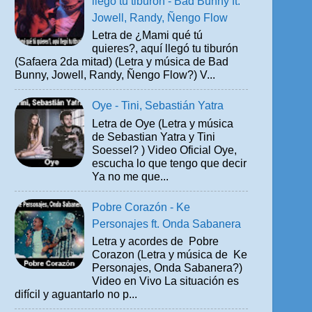
llegó tu tiburón - Bad Bunny ft.
Jowell, Randy, Ñengo Flow
Letra de ¿Mami qué tú
quieres?, aquí llegó tu tiburón
(Safaera 2da mitad) (Letra y música de Bad
Bunny, Jowell, Randy, Ñengo Flow?) V...
Oye - Tini, Sebastián Yatra
Letra de Oye (Letra y música
de Sebastian Yatra y Tini
Soessel? ) Video Oficial Oye,
escucha lo que tengo que decir
Ya no me que...
Pobre Corazón - Ke
Personajes ft. Onda Sabanera
Letra y acordes de Pobre
Corazon (Letra y música de Ke
Personajes, Onda Sabanera?)
Video en Vivo La situación es
difícil y aguantarlo no p...