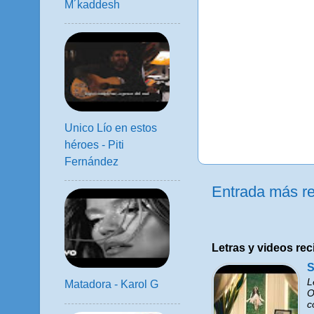
M´kaddesh
Unico Lío en estos
héroes - Piti
Fernández
Entrada más re
Letras y videos rec
S
L
Matadora - Karol G
O
c