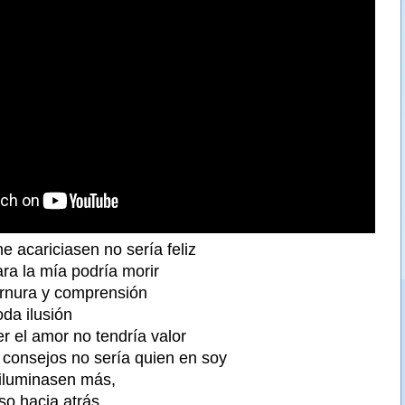
 acariciasen no sería feliz
ra la mía podría morir
ternura y comprensión
oda ilusión
r el amor no tendría valor
y consejos no sería quien en soy
 iluminasen más,
so hacia atrás.