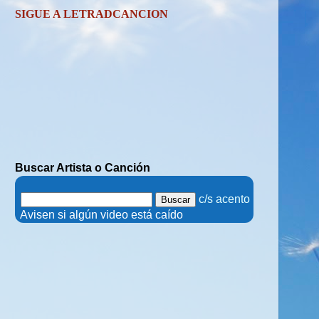
SIGUE A LETRADCANCION
Buscar Artista o Canción
.
c/s acento
.
Avisen si algún video está caído