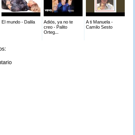
El mundo - Dalila
Adiós, ya no te
A ti Manuela -
creo - Palito
Camilo Sesto
Orteg...
os:
tario