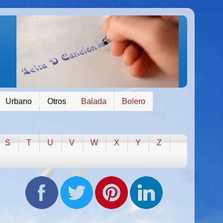
Urbano
Otros
Balada
Bolero
S
T
U
V
W
X
Y
Z