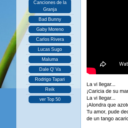
Canciones de la
Granja
Bad Bunny
Gaby Moreno
Carlos Rivera
Lucas Sugo
Maluma
Dale Q' Va
Rodrigo Tapari
La vi llegar...
Reik
¡Caricia de su ma
La vi llegar...
ver Top 50
¡Alondra que azotó
Tu amor, pude deci
de un tango acari