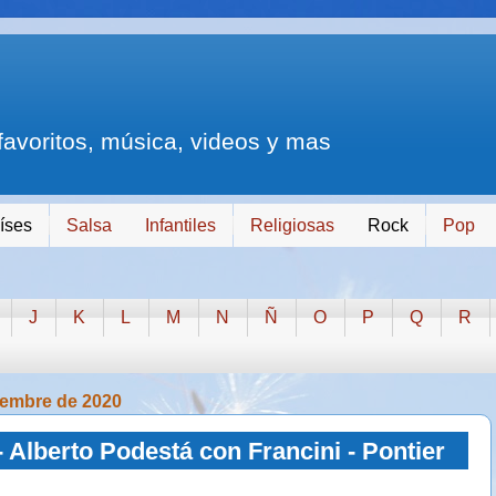
 favoritos, música, videos y mas
íses
Salsa
Infantiles
Religiosas
Rock
Pop
J
K
L
M
N
Ñ
O
P
Q
R
iembre de 2020
 - Alberto Podestá con Francini - Pontier