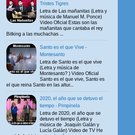
Tristes Tigres
Letra de Las mañanitas (Letra y
música de Manuel M. Ponce)
Video Oficial Estas son las
mañanitas que cantaba el rey
Bitking a las muchachas ...
Santo es el que Vive -
Montesanto
Letra de Santo es el que vive
(Letra y música de
Montesanto? ) Video Oficial
Santo es el que vive, Santo es
el que reina Santo en las altur...
2020, el año que se detuvo el
tiempo - Pimpinela
Letra de 2020, el año que se
detuvo el tiempo (Letra y
música de Joaquín Galán y
Lucía Galán) Video de TV He