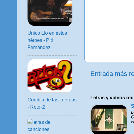
Unico Lío en estos
héroes - Piti
Fernández
Entrada más re
Letras y videos rec
Cumbia de las cuerdas
S
- Retok2
L
O
c