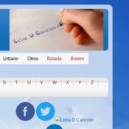
Urbano
Otros
Balada
Bolero
S
T
U
V
W
X
Y
Z