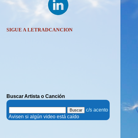
SIGUE A LETRADCANCION
Buscar Artista o Canción
.
c/s acento
.
Avisen si algún video está caído