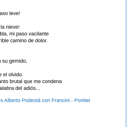
aso leve!
la nieve!
ebla, mi paso vacilante
rible camino de dolor.
n su gemido,
 el olvido.
anto brutal que me condena
 palabra del adiós...
es Alberto Podestá con Francini - Pontier