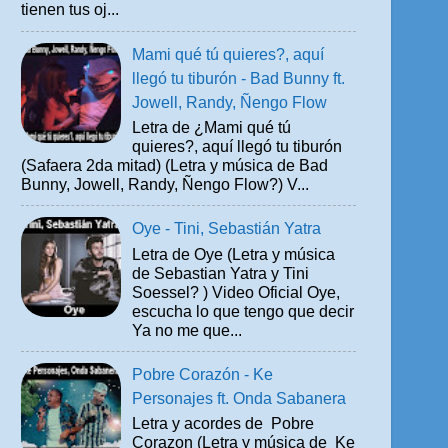
tienen tus oj...
Mami qué tú quieres?, aquí
llegó tu tiburón - Bad Bunny ft.
Jowell, Randy, Ñengo Flow
Letra de ¿Mami qué tú
quieres?, aquí llegó tu tiburón
(Safaera 2da mitad) (Letra y música de Bad
Bunny, Jowell, Randy, Ñengo Flow?) V...
Oye - Tini, Sebastián Yatra
Letra de Oye (Letra y música
de Sebastian Yatra y Tini
Soessel? ) Video Oficial Oye,
escucha lo que tengo que decir
Ya no me que...
Pobre Corazón - Ke
Personajes ft. Onda Sabanera
Letra y acordes de Pobre
Corazon (Letra y música de Ke