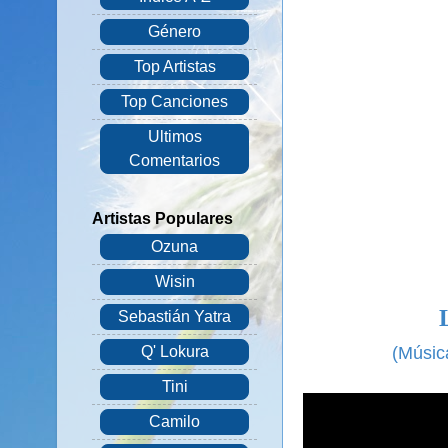
Género
Top Artistas
Top Canciones
Ultimos
Comentarios
Artistas Populares
Ozuna
Wisin
Sebastián Yatra
(
Música
Q' Lokura
Tini
Camilo