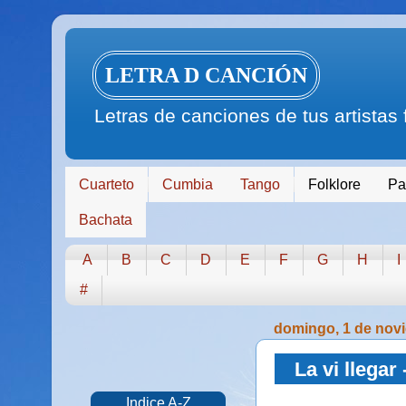
LETRA D CANCIÓN
Letras de canciones de tus artistas
Cuarteto
Cumbia
Tango
Folklore
Pa
Bachata
A
B
C
D
E
F
G
H
I
#
domingo, 1 de nov
La vi llegar
Indice A-Z