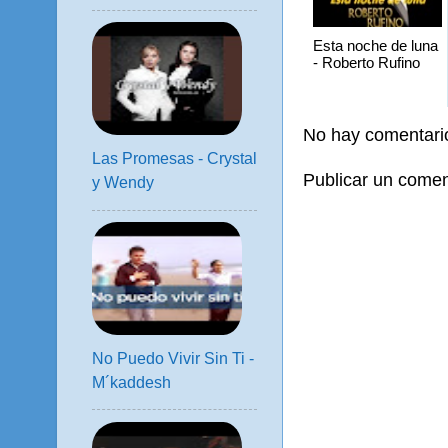
Esta noche de luna
- Roberto Rufino
No hay comentari
Las Promesas - Crystal
Publicar un comen
y Wendy
No Puedo Vivir Sin Ti -
M´kaddesh