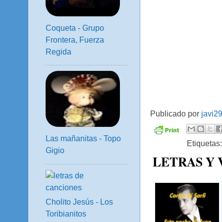
Coqueta - Grupo
Frontera, Fuerza
Regida
Publicado por
javi2
Las mañanitas - Topo
Etiquetas
Gigio
LETRAS Y
Cholito Jesús - Los
Toribianitos