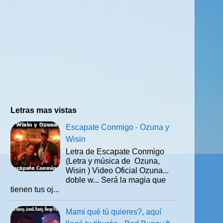
Letras mas vistas
Escapate Conmigo - Ozuna y
Wisin
Letra de Escapate Conmigo
(Letra y música de Ozuna,
Wisin ) Video Oficial Ozuna...
doble w... Será la magia que
tienen tus oj...
Mami qué tú quieres?, aquí