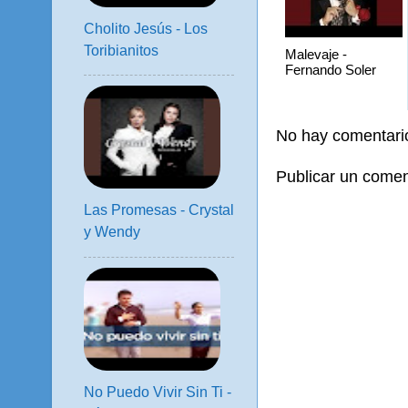
Cholito Jesús - Los
Toribianitos
Malevaje -
Fernando Soler
No hay comentari
Publicar un comen
Las Promesas - Crystal
y Wendy
No Puedo Vivir Sin Ti -