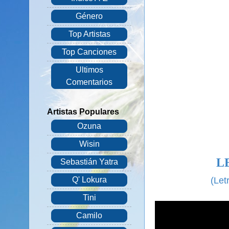
Género
Top Artistas
Top Canciones
Ultimos
Comentarios
Artistas Populares
Ozuna
Wisin
L
Sebastián Yatra
(Let
Q' Lokura
Tini
Camilo