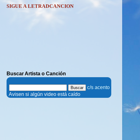
SIGUE A LETRADCANCION
Buscar Artista o Canción
.
c/s acento
.
Avisen si algún video está caído