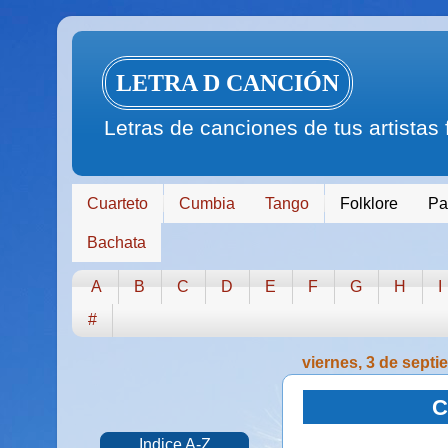
LETRA D CANCIÓN
Letras de canciones de tus artistas
Cuarteto
Cumbia
Tango
Folklore
Pa
Bachata
A
B
C
D
E
F
G
H
I
#
viernes, 3 de sept
C
Indice A-Z