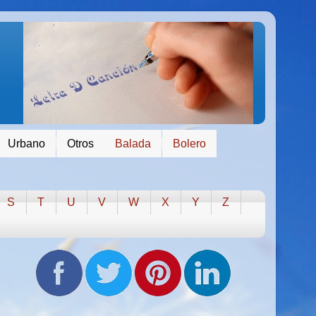
Urbano
Otros
Balada
Bolero
S
T
U
V
W
X
Y
Z