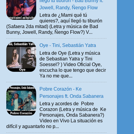
llegó tu tiburón - Bad Bunny ft.
Jowell, Randy, Ñengo Flow
Letra de ¿Mami qué tú
quieres?, aquí llegó tu tiburón
(Safaera 2da mitad) (Letra y música de Bad
Bunny, Jowell, Randy, Ñengo Flow?) V...
Oye - Tini, Sebastián Yatra
Letra de Oye (Letra y música
de Sebastian Yatra y Tini
Soessel? ) Video Oficial Oye,
escucha lo que tengo que decir
Ya no me que...
Pobre Corazón - Ke
Personajes ft. Onda Sabanera
Letra y acordes de Pobre
Corazon (Letra y música de Ke
Personajes, Onda Sabanera?)
Video en Vivo La situación es
difícil y aguantarlo no p...