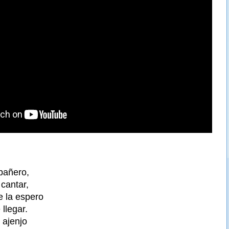
pañero,
cantar,
e la espero
llegar.
 ajenjo