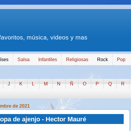
 favoritos, música, videos y mas
íses
Salsa
Infantiles
Religiosas
Rock
Pop
J
K
L
M
N
Ñ
O
P
Q
R
iembre de 2021
opa de ajenjo - Hector Mauré