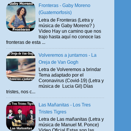
Fronteras - Gaby Moreno
(Guatemorfosis)
Letra de Fronteras (Letra y
música de Gaby Moreno? )
Video Hay un camino que nos
trajo hasta aquí no conoce las
fronteras de esta ...
Volveremos a juntarnos - La
Oreja de Van Gogh
Letra de Volveremos a brindar
Tema adaptado por el
Coronavirus (Covid-19) (Letra y
música de Lucia Gil) Días
tristes, nos c...
Las Mañanitas - Los Tres
Tristes Tigres
Letra de Las mañanitas (Letra y
música de Manuel M. Ponce)
Video Oficial Estas son las