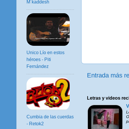
M´kaddesh
Unico Lío en estos
héroes - Piti
Fernández
Entrada más re
Letras y videos rec
V
L
O
Cumbia de las cuerdas
p
- Retok2