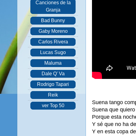
Canciones de la
Granja
Bad Bunny
Gaby Moreno
Carlos Rivera
Lucas Sugo
Maluma
Dale Q' Va
Rodrigo Tapari
Reik
Suena tango com
ver Top 50
Suena que quiero 
Porque esta noch
Y sé que no ha de 
Y en esta copa de