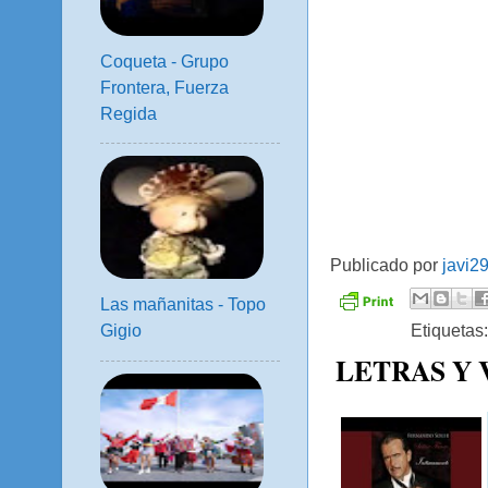
Coqueta - Grupo
Frontera, Fuerza
Regida
Publicado por
javi2
Las mañanitas - Topo
Etiquetas
Gigio
LETRAS Y