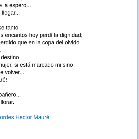
 la espero...
llegar...
se tanto
s encantos hoy perdí la dignidad;
erdido que en la copa del olvido
;
 destino
mujer, si está marcado mi sino
e volver...
aré!
añero...
lorar.
cordes Hector Mauré