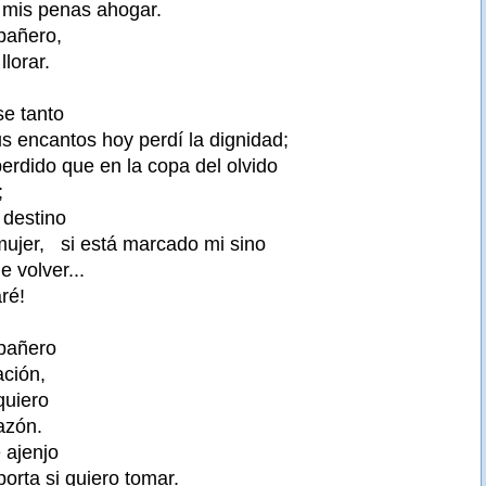
 mis penas ahogar.
pañero,
lorar.
se tanto
s encantos hoy perdí la dignidad;
erdido que en la copa del olvido
;
 destino
mujer, si está marcado mi sino
e volver...
aré!
pañero
ción,
 quiero
azón.
e ajenjo
orta si quiero tomar.