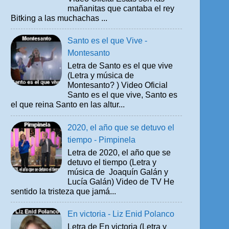
mañanitas que cantaba el rey
Bitking a las muchachas ...
Santo es el que Vive -
Montesanto
Letra de Santo es el que vive
(Letra y música de
Montesanto? ) Video Oficial
Santo es el que vive, Santo es
el que reina Santo en las altur...
2020, el año que se detuvo el
tiempo - Pimpinela
Letra de 2020, el año que se
detuvo el tiempo (Letra y
música de Joaquín Galán y
Lucía Galán) Video de TV He
sentido la tristeza que jamá...
En victoria - Liz Enid Polanco
Letra de En victoria (Letra y