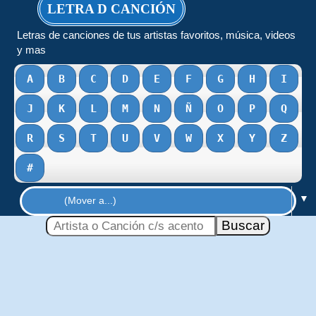
LETRA D CANCIÓN
Letras de canciones de tus artistas favoritos, música, videos
y mas
A
B
C
D
E
F
G
H
I
J
K
L
M
N
Ñ
O
P
Q
R
S
T
U
V
W
X
Y
Z
#
▼