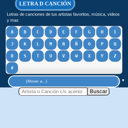
LETRA D CANCIÓN
Letras de canciones de tus artistas favoritos, música, videos
y mas
A
B
C
D
E
F
G
H
I
J
K
L
M
N
Ñ
O
P
Q
R
S
T
U
V
W
X
Y
Z
#
▼