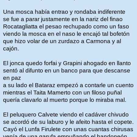
Una mosca había entrao y rondaba indiferente
se fue a parar justamente en la nariz del finao
Rocatagliatta el pesao rechupado como un faso
viendo la mosca en el naso le encajó tal bofetón
que hizo volar de un zurdazo a Carmona y al
cajón.
El jonca quedo forfai y Grapini ahogado en llanto
sentó al difunto en un banco para que descanse
en paz
a su lado el Bataraz empezó a contarle un cuento
mientras el Taita Mamerto con un filoso puñal
quería clavarlo al muerto porque lo miraba mal.
El peluquero Calvete viendo el cadáver chivudo
se acordó de su laburo y le afeito hasta el copete.
Cayó el Lunfa Firulete con unas cuantas chirusas
venía de una garufa empuñando el bandoneón