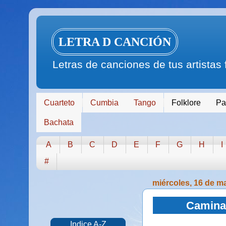
LETRA D CANCIÓN
Letras de canciones de tus artistas
Cuarteto
Cumbia
Tango
Folklore
Pa
Bachata
A
B
C
D
E
F
G
H
I
#
miércoles, 16 de m
Camina 
Indice A-Z