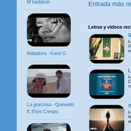
M´kaddesh
Entrada más re
Letras y videos rec
S
L
O
c
Matadora - Karol G
L
L
C
r
La graciosa - Quevedo
Y
ft. Elvis Crespo
L
M
d