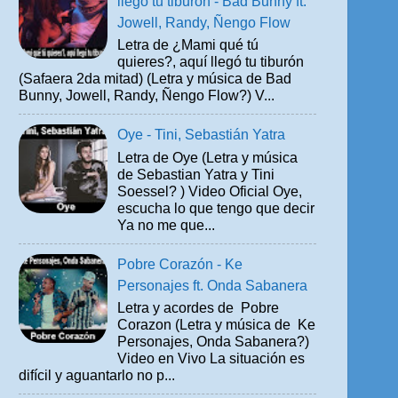
llegó tu tiburón - Bad Bunny ft.
Jowell, Randy, Ñengo Flow
Letra de ¿Mami qué tú
quieres?, aquí llegó tu tiburón
(Safaera 2da mitad) (Letra y música de Bad
Bunny, Jowell, Randy, Ñengo Flow?) V...
Oye - Tini, Sebastián Yatra
Letra de Oye (Letra y música
de Sebastian Yatra y Tini
Soessel? ) Video Oficial Oye,
escucha lo que tengo que decir
Ya no me que...
Pobre Corazón - Ke
Personajes ft. Onda Sabanera
Letra y acordes de Pobre
Corazon (Letra y música de Ke
Personajes, Onda Sabanera?)
Video en Vivo La situación es
difícil y aguantarlo no p...