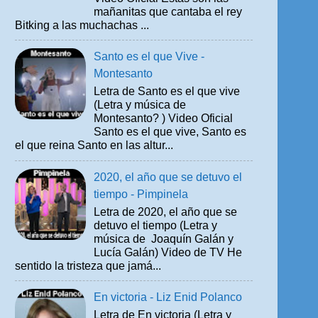
mañanitas que cantaba el rey
Bitking a las muchachas ...
Santo es el que Vive -
Montesanto
Letra de Santo es el que vive
(Letra y música de
Montesanto? ) Video Oficial
Santo es el que vive, Santo es
el que reina Santo en las altur...
2020, el año que se detuvo el
tiempo - Pimpinela
Letra de 2020, el año que se
detuvo el tiempo (Letra y
música de Joaquín Galán y
Lucía Galán) Video de TV He
sentido la tristeza que jamá...
En victoria - Liz Enid Polanco
Letra de En victoria (Letra y