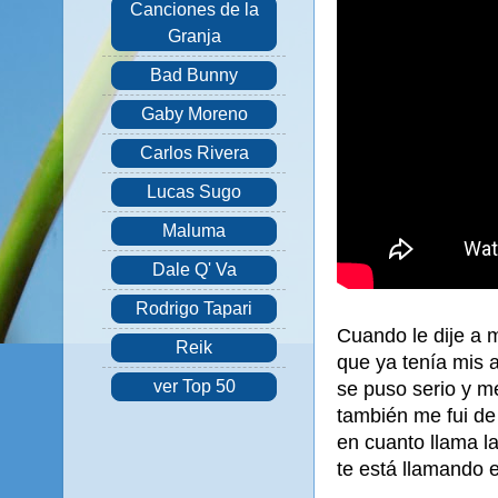
Canciones de la
Granja
Bad Bunny
Gaby Moreno
Carlos Rivera
Lucas Sugo
Maluma
Dale Q' Va
Rodrigo Tapari
Cuando le dije a 
Reik
que ya tenía mis 
ver Top 50
se puso serio y me
también me fui de
en cuanto llama la
te está llamando e