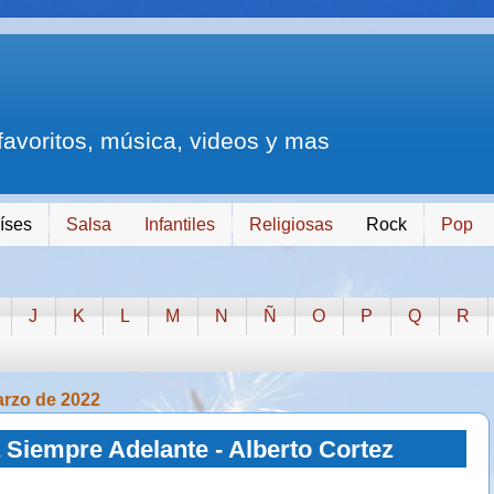
 favoritos, música, videos y mas
íses
Salsa
Infantiles
Religiosas
Rock
Pop
J
K
L
M
N
Ñ
O
P
Q
R
arzo de 2022
Siempre Adelante - Alberto Cortez