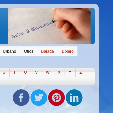
Urbano
Otros
Balada
Bolero
S
T
U
V
W
X
Y
Z