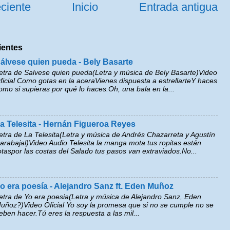
ciente
Inicio
Entrada antigua
ientes
álvese quien pueda - Bely Basarte
etra de Salvese quien pueda(Letra y música de Bely Basarte)Video
ficial Como gotas en la aceraVienes dispuesta a estrellarteY haces
omo si supieras por qué lo haces.Oh, una bala en la...
a Telesita - Hernán Figueroa Reyes
etra de La Telesita(Letra y música de Andrés Chazarreta y Agustín
arabajal)Video Audio Telesita la manga mota tus ropitas están
otaspor las costas del Salado tus pasos van extraviados.No...
o era poesía - Alejandro Sanz ft. Eden Muñoz
etra de Yo era poesia(Letra y música de Alejandro Sanz, Eden
uñoz?)Video Oficial Yo soy la promesa que si no se cumple no se
eben hacer.Tú eres la respuesta a las mil...