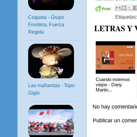
Etiquetas
Coqueta - Grupo
Frontera, Fuerza
LETRAS Y
Regida
Cuando estemos
viejos - Dany
Las mañanitas - Topo
Martin...
Gigio
No hay comentari
Publicar un comen