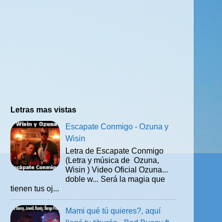
Letras mas vistas
Escapate Conmigo - Ozuna y
Wisin
Letra de Escapate Conmigo
(Letra y música de Ozuna,
Wisin ) Video Oficial Ozuna...
doble w... Será la magia que
tienen tus oj...
Mami qué tú quieres?, aquí