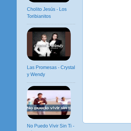
Cholito Jesús - Los
Toribianitos
Las Promesas - Crystal
y Wendy
No Puedo Vivir Sin Ti -