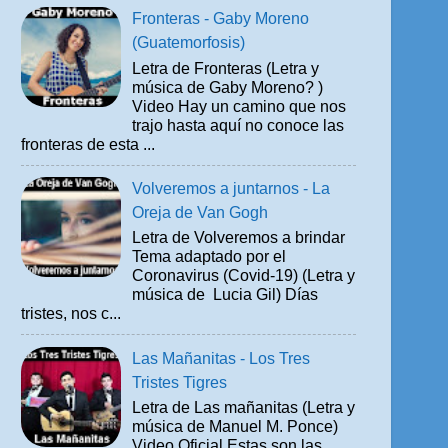
Fronteras - Gaby Moreno
(Guatemorfosis)
Letra de Fronteras (Letra y
música de Gaby Moreno? )
Video Hay un camino que nos
trajo hasta aquí no conoce las
fronteras de esta ...
Volveremos a juntarnos - La
Oreja de Van Gogh
Letra de Volveremos a brindar
Tema adaptado por el
Coronavirus (Covid-19) (Letra y
música de Lucia Gil) Días
tristes, nos c...
Las Mañanitas - Los Tres
Tristes Tigres
Letra de Las mañanitas (Letra y
música de Manuel M. Ponce)
Video Oficial Estas son las