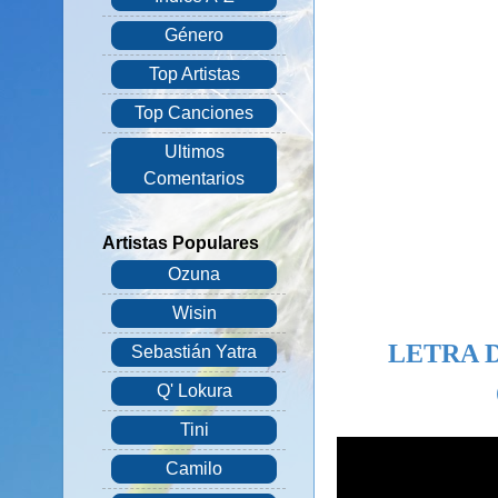
Género
Top Artistas
Top Canciones
Ultimos
Comentarios
Artistas Populares
Ozuna
Wisin
LETRA 
Sebastián Yatra
Q' Lokura
Tini
Camilo