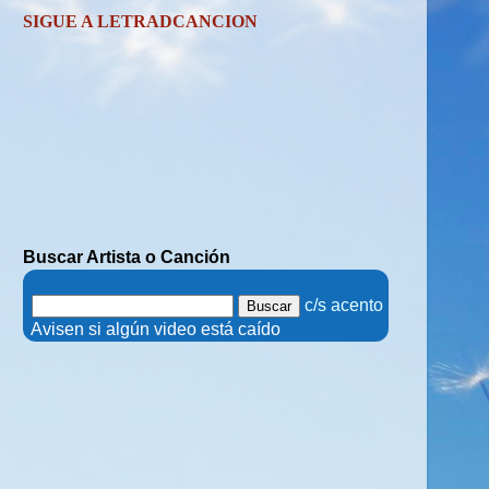
SIGUE A LETRADCANCION
Buscar Artista o Canción
.
c/s acento
.
Avisen si algún video está caído