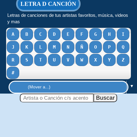
LETRA D CANCIÓN
Letras de canciones de tus artistas favoritos, música, videos
y mas
A
B
C
D
E
F
G
H
I
J
K
L
M
N
Ñ
O
P
Q
R
S
T
U
V
W
X
Y
Z
#
▼