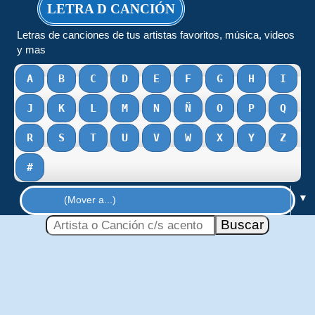
LETRA D CANCIÓN
Letras de canciones de tus artistas favoritos, música, videos
y mas
A
B
C
D
E
F
G
H
I
J
K
L
M
N
Ñ
O
P
Q
R
S
T
U
V
W
X
Y
Z
#
▼