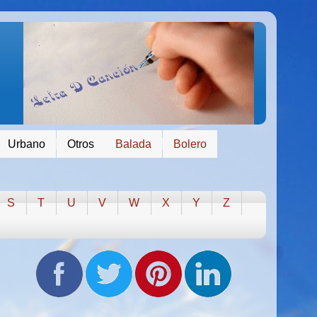
Urbano
Otros
Balada
Bolero
S
T
U
V
W
X
Y
Z