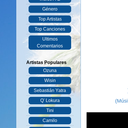
Género
Top Artistas
Top Canciones
Ultimos
Comentarios
Artistas Populares
Ozuna
Wisin
Sebastián Yatra
(Músi
Q' Lokura
Tini
Camilo