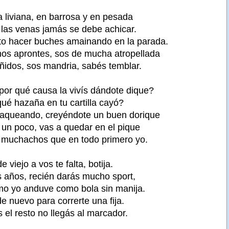
a liviana, en barrosa y en pesada
n las venas jamás se debe achicar.
sto hacer buches amainando en la parada.
os aprontes, sos de mucha atropellada
eñidos, sos mandria, sabés temblar.
¿por qué causa la vivís dándote dique?
 qué hazaña en tu cartilla cayó?
laqueando, creyéndote un buen dorique
 un poco, vas a quedar en el pique
os muchachos que en todo primero yo.
viejo a vos te falta, botija.
s años, recién darás mucho sport,
o yo anduve como bola sin manija.
e nuevo para correrte una fija.
 el resto no llegás al marcador.