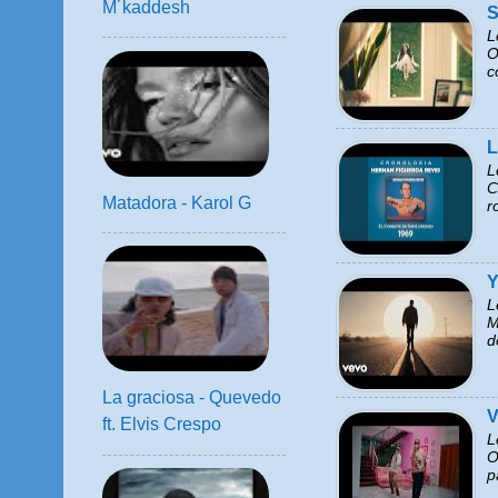
M´kaddesh
S
L
O
c
L
L
C
Matadora - Karol G
r
Y
L
M
d
La graciosa - Quevedo
V
ft. Elvis Crespo
L
O
p