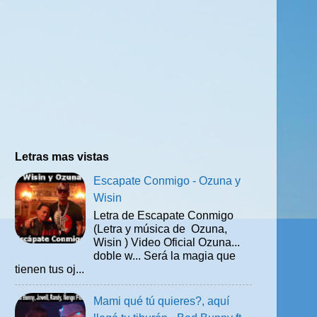
Letras mas vistas
Escapate Conmigo - Ozuna y
Wisin
Letra de Escapate Conmigo
(Letra y música de Ozuna,
Wisin ) Video Oficial Ozuna...
doble w... Será la magia que
tienen tus oj...
Mami qué tú quieres?, aquí