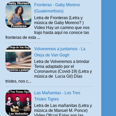
Fronteras - Gaby Moreno
(Guatemorfosis)
Letra de Fronteras (Letra y
música de Gaby Moreno? )
Video Hay un camino que nos
trajo hasta aquí no conoce las
fronteras de esta ...
Volveremos a juntarnos - La
Oreja de Van Gogh
Letra de Volveremos a brindar
Tema adaptado por el
Coronavirus (Covid-19) (Letra y
música de Lucia Gil) Días
tristes, nos c...
Las Mañanitas - Los Tres
Tristes Tigres
Letra de Las mañanitas (Letra y
música de Manuel M. Ponce)
Video Oficial Estas son las