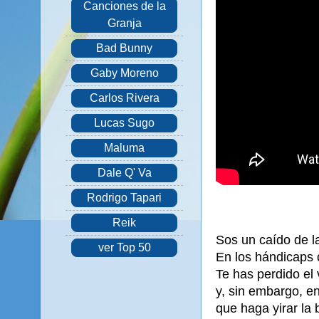
Canciones de la
Granja
Bad Bunny
Gaby Moreno
Carlos Rivera
Lucas Sugo
Maluma
Dale Q' Va
Rodrigo Tapari
Reik
Sos un caído de l
ver Top 50
En los hándicaps 
Te has perdido el
y, sin embargo, en
que haga yirar la 