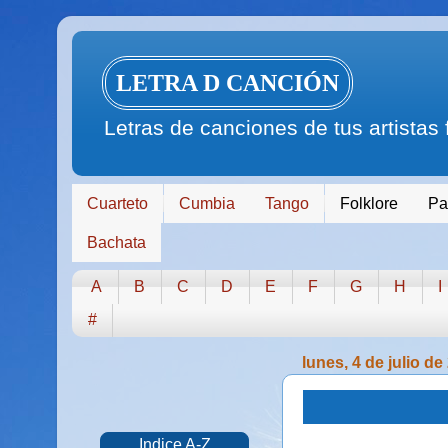
LETRA D CANCIÓN
Letras de canciones de tus artistas
Cuarteto
Cumbia
Tango
Folklore
Pa
Bachata
A
B
C
D
E
F
G
H
I
#
lunes, 4 de julio de
Indice A-Z