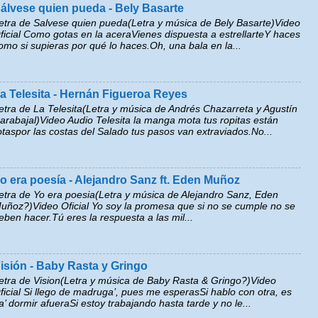
álvese quien pueda - Bely Basarte
etra de Salvese quien pueda(Letra y música de Bely Basarte)Video
ficial Como gotas en la aceraVienes dispuesta a estrellarteY haces
omo si supieras por qué lo haces.Oh, una bala en la...
a Telesita - Hernán Figueroa Reyes
etra de La Telesita(Letra y música de Andrés Chazarreta y Agustín
arabajal)Video Audio Telesita la manga mota tus ropitas están
otaspor las costas del Salado tus pasos van extraviados.No...
o era poesía - Alejandro Sanz ft. Eden Muñoz
etra de Yo era poesia(Letra y música de Alejandro Sanz, Eden
uñoz?)Video Oficial Yo soy la promesa que si no se cumple no se
eben hacer.Tú eres la respuesta a las mil...
isión - Baby Rasta y Gringo
etra de Vision(Letra y música de Baby Rasta & Gringo?)Video
ficial Si llego de madruga’, pues me esperasSi hablo con otra, es
a’ dormir afueraSi estoy trabajando hasta tarde y no le...