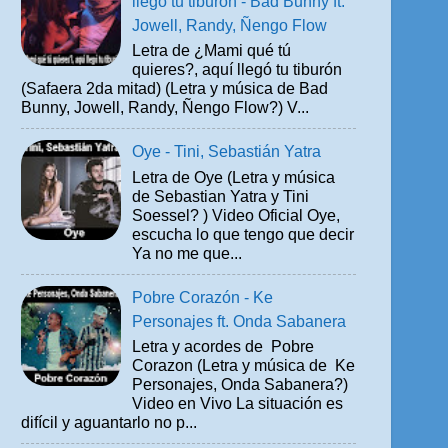
llegó tu tiburón - Bad Bunny ft.
Jowell, Randy, Ñengo Flow
Letra de ¿Mami qué tú
quieres?, aquí llegó tu tiburón
(Safaera 2da mitad) (Letra y música de Bad
Bunny, Jowell, Randy, Ñengo Flow?) V...
Oye - Tini, Sebastián Yatra
Letra de Oye (Letra y música
de Sebastian Yatra y Tini
Soessel? ) Video Oficial Oye,
escucha lo que tengo que decir
Ya no me que...
Pobre Corazón - Ke
Personajes ft. Onda Sabanera
Letra y acordes de Pobre
Corazon (Letra y música de Ke
Personajes, Onda Sabanera?)
Video en Vivo La situación es
difícil y aguantarlo no p...