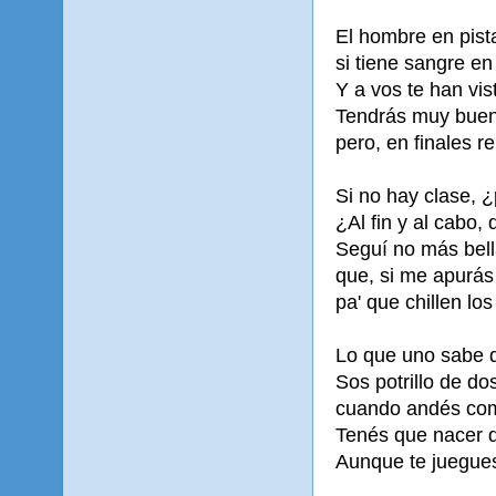
El hombre en pist
si tiene sangre e
Y a vos te han vi
Tendrás muy buen
pero, en finales r
Si no hay clase, 
¿Al fin y al cabo,
Seguí no más bel
que, si me apurás
pa' que chillen l
Lo que uno sabe de 
Sos potrillo de do
cuando andés com
Tenés que nacer d
Aunque te juegues