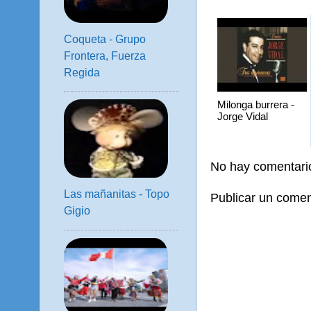
Coqueta - Grupo
Frontera, Fuerza
Regida
Milonga burrera -
Jorge Vidal
No hay comentari
Las mañanitas - Topo
Publicar un comen
Gigio