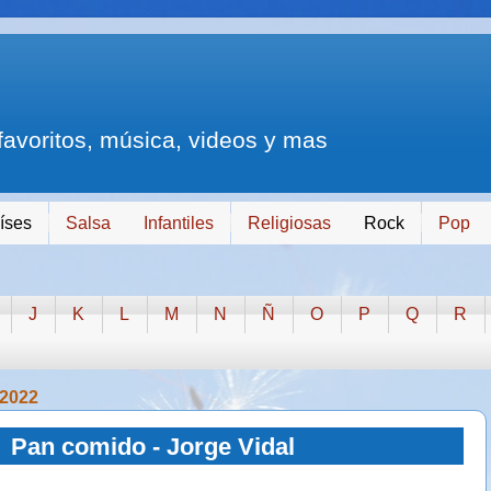
 favoritos, música, videos y mas
íses
Salsa
Infantiles
Religiosas
Rock
Pop
J
K
L
M
N
Ñ
O
P
Q
R
 2022
Pan comido - Jorge Vidal