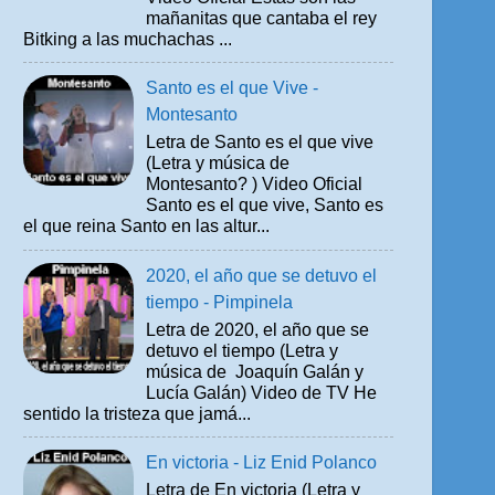
mañanitas que cantaba el rey
Bitking a las muchachas ...
Santo es el que Vive -
Montesanto
Letra de Santo es el que vive
(Letra y música de
Montesanto? ) Video Oficial
Santo es el que vive, Santo es
el que reina Santo en las altur...
2020, el año que se detuvo el
tiempo - Pimpinela
Letra de 2020, el año que se
detuvo el tiempo (Letra y
música de Joaquín Galán y
Lucía Galán) Video de TV He
sentido la tristeza que jamá...
En victoria - Liz Enid Polanco
Letra de En victoria (Letra y