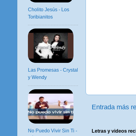
Cholito Jesús - Los
Toribianitos
Las Promesas - Crystal
y Wendy
Entrada más re
No Puedo Vivir Sin Ti -
Letras y videos rec