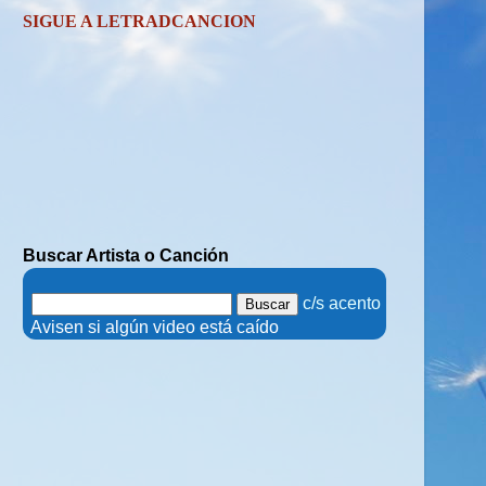
SIGUE A LETRADCANCION
Buscar Artista o Canción
.
c/s acento
.
Avisen si algún video está caído