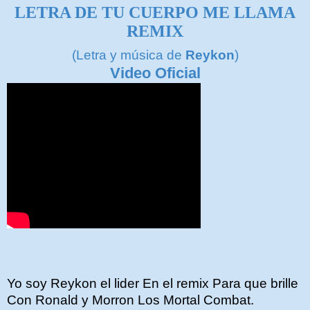
LETRA DE
TU CUERPO ME LLAMA
REMIX
(Letra y música de
Reykon
)
Video Oficial
Yo soy Reykon el lider En el remix Para que brille
Con Ronald y Morron Los Mortal Combat.