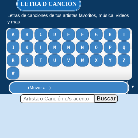
LETRA D CANCIÓN
Letras de canciones de tus artistas favoritos, música, videos
y mas
A
B
C
D
E
F
G
H
I
J
K
L
M
N
Ñ
O
P
Q
R
S
T
U
V
W
X
Y
Z
#
▼