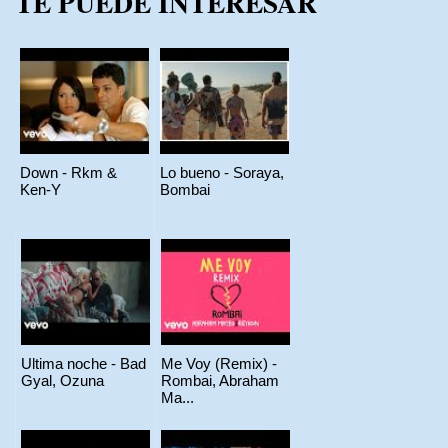
TE PUEDE INTERESAR
Down - Rkm &
Lo bueno - Soraya,
Ken-Y
Bombai
Ultima noche - Bad
Me Voy (Remix) -
Gyal, Ozuna
Rombai, Abraham
Ma...