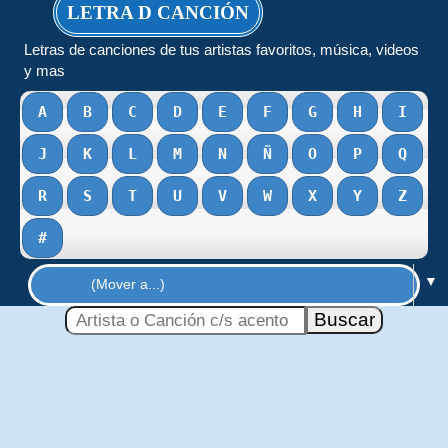
LETRA D CANCIÓN
Letras de canciones de tus artistas favoritos, música, videos
y mas
A
B
C
D
E
F
G
H
I
J
K
L
M
N
Ñ
O
P
Q
R
S
T
U
V
W
X
Y
Z
#
▼