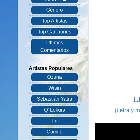
Género
Top Artistas
Top Canciones
Ultimos
Comentarios
Artistas Populares
Ozuna
Wisin
L
Sebastián Yatra
(Letra y 
Q' Lokura
Tini
Camilo