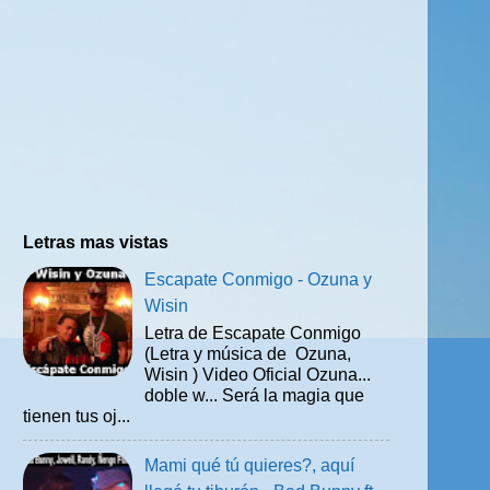
Letras mas vistas
Escapate Conmigo - Ozuna y
Wisin
Letra de Escapate Conmigo
(Letra y música de Ozuna,
Wisin ) Video Oficial Ozuna...
doble w... Será la magia que
tienen tus oj...
Mami qué tú quieres?, aquí