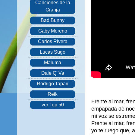
Canciones de la
Granja
Bad Bunny
Gaby Moreno
Carlos Rivera
Lucas Sugo
Maluma
Dale Q' Va
Rodrigo Tapari
Reik
Frente al mar, fre
ver Top 50
empapada de noch
mi voz se estreme
Frente al mar, fre
yo te ruego que, 