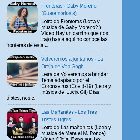
Fronteras - Gaby Moreno
(Guatemorfosis)
Letra de Fronteras (Letra y
música de Gaby Moreno? )
Video Hay un camino que nos
trajo hasta aquí no conoce las
fronteras de esta ...
Volveremos a juntarnos - La
Oreja de Van Gogh
Letra de Volveremos a brindar
Tema adaptado por el
Coronavirus (Covid-19) (Letra y
música de Lucia Gil) Días
tristes, nos c...
Las Mañanitas - Los Tres
Tristes Tigres
Letra de Las mañanitas (Letra y
música de Manuel M. Ponce)
Video Oficial Estas son las