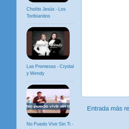
Cholito Jesús - Los
Toribianitos
Las Promesas - Crystal
y Wendy
Entrada más re
No Puedo Vivir Sin Ti -