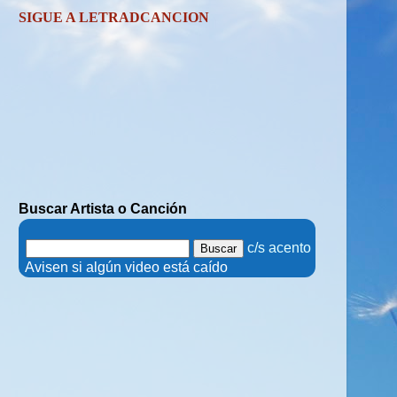
SIGUE A LETRADCANCION
Buscar Artista o Canción
.
c/s acento
.
Avisen si algún video está caído