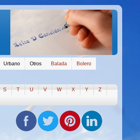
Urbano
Otros
Balada
Bolero
S
T
U
V
W
X
Y
Z