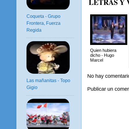
LETRAS Y
Coqueta - Grupo
Frontera, Fuerza
Regida
Quien hubiera
dicho - Hugo
Marcel
No hay comentari
Las mañanitas - Topo
Gigio
Publicar un comen