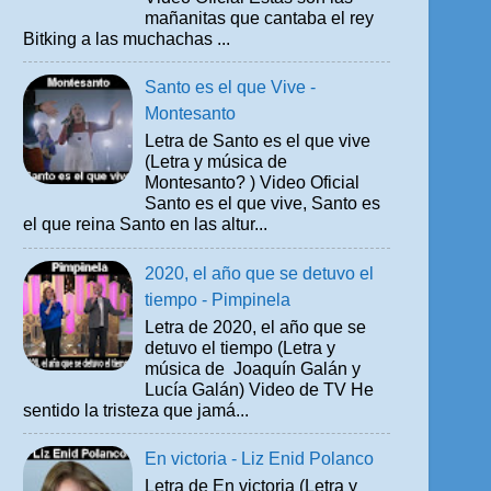
mañanitas que cantaba el rey
Bitking a las muchachas ...
Santo es el que Vive -
Montesanto
Letra de Santo es el que vive
(Letra y música de
Montesanto? ) Video Oficial
Santo es el que vive, Santo es
el que reina Santo en las altur...
2020, el año que se detuvo el
tiempo - Pimpinela
Letra de 2020, el año que se
detuvo el tiempo (Letra y
música de Joaquín Galán y
Lucía Galán) Video de TV He
sentido la tristeza que jamá...
En victoria - Liz Enid Polanco
Letra de En victoria (Letra y