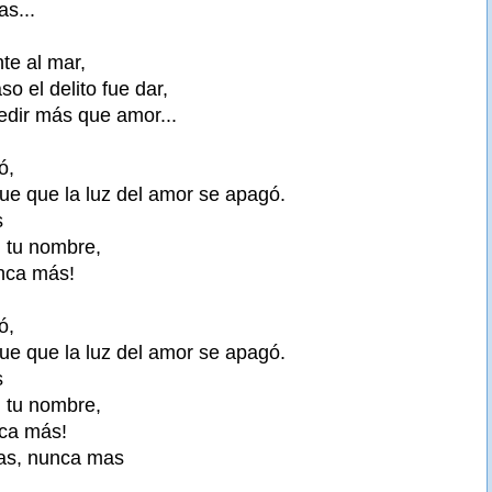
s...
nte al mar,
so el delito fue dar,
edir más que amor...
ó,
fue que la luz del amor se apagó.
s
n tu nombre,
unca más!
ó,
fue que la luz del amor se apagó.
s
n tu nombre,
nca más!
mas, nunca mas