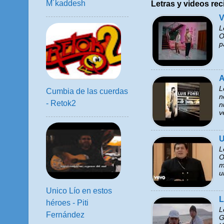
M´kaddesh
Letras y videos rec
V
L
O
p
A
L
Cumbia de las cuerdas
n
- Retok2
n
v
U
L
O
m
u
Unico Lío en estos
L
héroes - Piti
L
Fernández
G