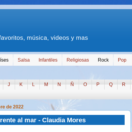
 favoritos, música, videos y mas
íses
Salsa
Infantiles
Religiosas
Rock
Pop
J
K
L
M
N
Ñ
O
P
Q
R
bre de 2022
rente al mar - Claudia Mores