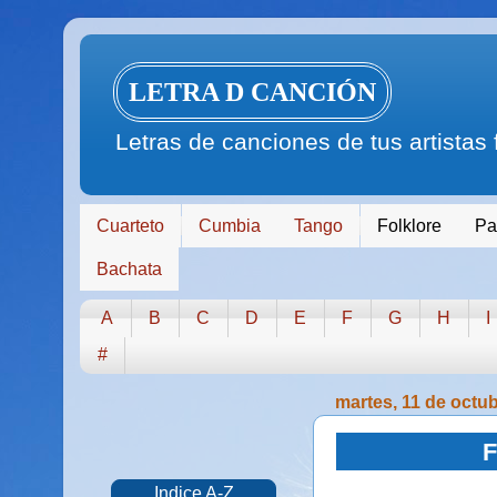
LETRA D CANCIÓN
Letras de canciones de tus artistas
Cuarteto
Cumbia
Tango
Folklore
Pa
Bachata
A
B
C
D
E
F
G
H
I
#
martes, 11 de octu
F
Indice A-Z