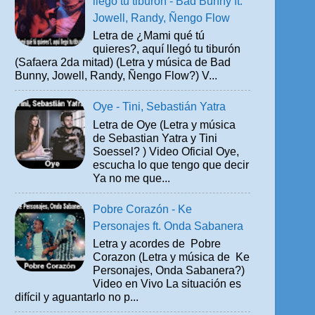
llegó tu tiburón - Bad Bunny ft.
Jowell, Randy, Ñengo Flow
Letra de ¿Mami qué tú
quieres?, aquí llegó tu tiburón
(Safaera 2da mitad) (Letra y música de Bad
Bunny, Jowell, Randy, Ñengo Flow?) V...
Oye - Tini, Sebastián Yatra
Letra de Oye (Letra y música
de Sebastian Yatra y Tini
Soessel? ) Video Oficial Oye,
escucha lo que tengo que decir
Ya no me que...
Pobre Corazón - Ke
Personajes ft. Onda Sabanera
Letra y acordes de Pobre
Corazon (Letra y música de Ke
Personajes, Onda Sabanera?)
Video en Vivo La situación es
difícil y aguantarlo no p...