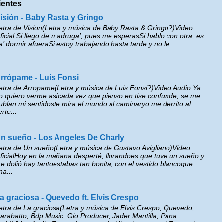
ientes
isión - Baby Rasta y Gringo
etra de Vision(Letra y música de Baby Rasta & Gringo?)Video
ficial Si llego de madruga’, pues me esperasSi hablo con otra, es
a’ dormir afueraSi estoy trabajando hasta tarde y no le...
rrópame - Luis Fonsi
etra de Arropame(Letra y música de Luis Fonsi?)Video Audio Ya
o quiero verme asícada vez que pienso en tise confunde, se me
ublan mi sentidoste mira el mundo al caminaryo me derrito al
erte...
n sueño - Los Angeles De Charly
etra de Un sueño(Letra y música de Gustavo Avigliano)Video
ficialHoy en la mañana desperté, llorandoes que tuve un sueño y
e dolió hay tantoestabas tan bonita, con el vestido blancoque
na...
a graciosa - Quevedo ft. Elvis Crespo
etra de La graciosa(Letra y música de Elvis Crespo, Quevedo,
arabatto, Bdp Music, Gio Producer, Jader Mantilla, Pana