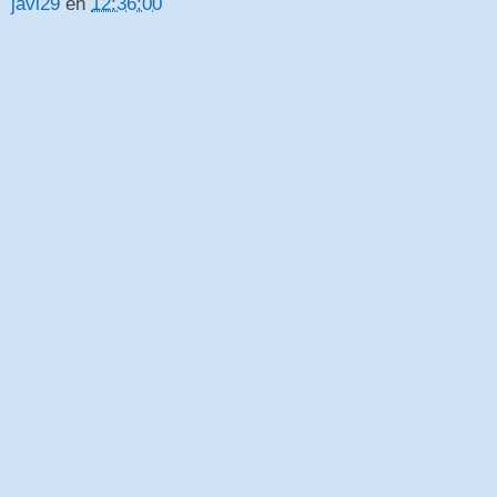
javi29
en
12:36:00