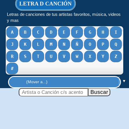
LETRA D CANCIÓN
Letras de canciones de tus artistas favoritos, música, videos
y mas
A
B
C
D
E
F
G
H
I
J
K
L
M
N
Ñ
O
P
Q
R
S
T
U
V
W
X
Y
Z
#
▼