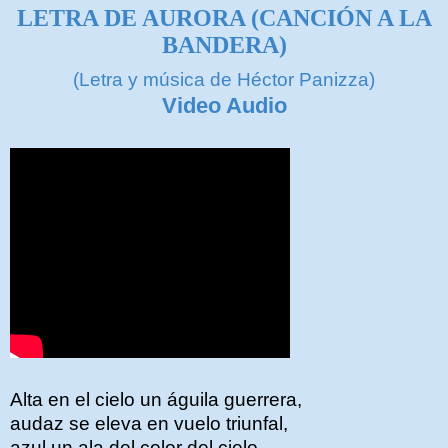
LETRA DE AURORA (CANCIÓN A LA
BANDERA)
(Letra y música de
Héctor Panizza)
Video Audio
Alta en el cielo un águila guerrera,
audaz se eleva en vuelo triunfal,
azul un ala del color del cielo,