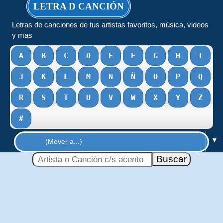
LETRA D CANCIÓN
Letras de canciones de tus artistas favoritos, música, videos
y mas
A
B
C
D
E
F
G
H
I
J
K
L
M
N
Ñ
O
P
Q
R
S
T
U
V
W
X
Y
Z
#
▼