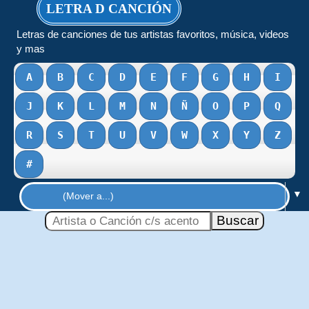
LETRA D CANCIÓN
Letras de canciones de tus artistas favoritos, música, videos
y mas
A
B
C
D
E
F
G
H
I
J
K
L
M
N
Ñ
O
P
Q
R
S
T
U
V
W
X
Y
Z
#
▼