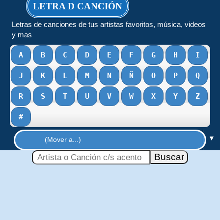
LETRA D CANCIÓN
Letras de canciones de tus artistas favoritos, música, videos
y mas
A
B
C
D
E
F
G
H
I
J
K
L
M
N
Ñ
O
P
Q
R
S
T
U
V
W
X
Y
Z
#
▼