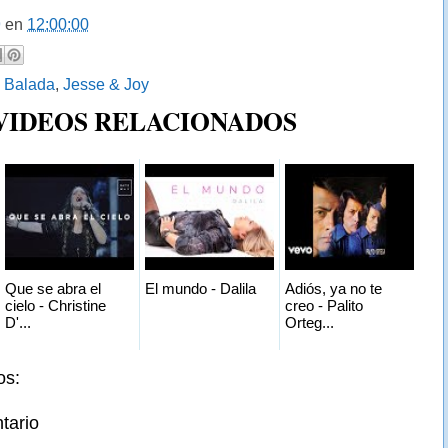
9
en
12:00:00
:
Balada
,
Jesse & Joy
 VIDEOS RELACIONADOS
Que se abra el
El mundo - Dalila
Adiós, ya no te
cielo - Christine
creo - Palito
D'...
Orteg...
os:
tario