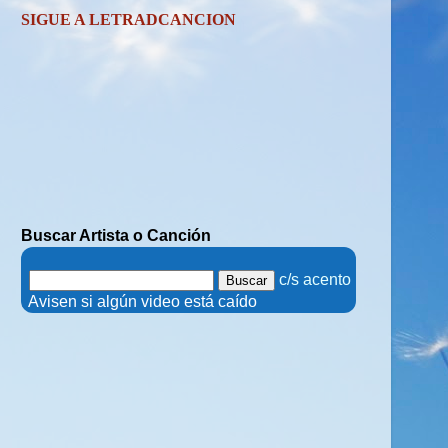
SIGUE A LETRADCANCION
Buscar Artista o Canción
.
c/s acento
.
Avisen si algún video está caído