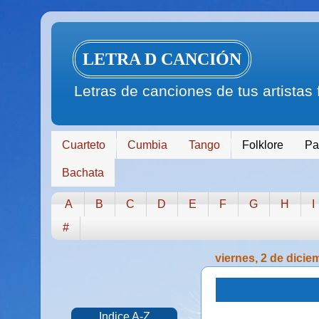
LETRA D CANCIÓN
Letras de canciones de tus artistas
Cuarteto
Cumbia
Tango
Folklore
Pa
Bachata
A
B
C
D
E
F
G
H
I
#
viernes, 2 de dicie
Indice A-Z