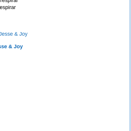
respirar"
respirar
 Jesse & Joy
sse & Joy