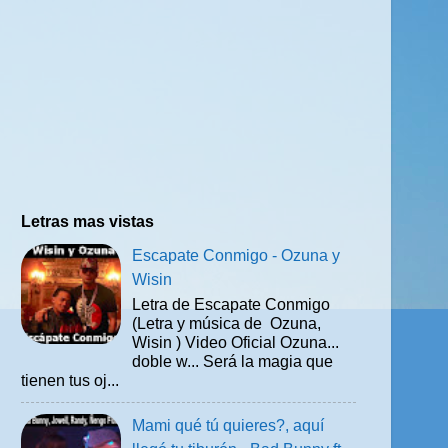
Letras mas vistas
Escapate Conmigo - Ozuna y
Wisin
Letra de Escapate Conmigo
(Letra y música de Ozuna,
Wisin ) Video Oficial Ozuna...
doble w... Será la magia que
tienen tus oj...
Mami qué tú quieres?, aquí