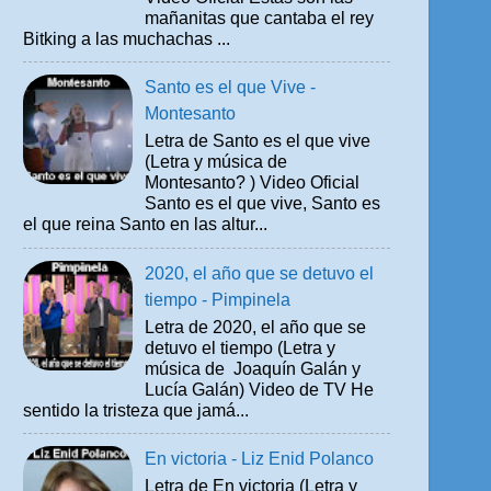
mañanitas que cantaba el rey
Bitking a las muchachas ...
Santo es el que Vive -
Montesanto
Letra de Santo es el que vive
(Letra y música de
Montesanto? ) Video Oficial
Santo es el que vive, Santo es
el que reina Santo en las altur...
2020, el año que se detuvo el
tiempo - Pimpinela
Letra de 2020, el año que se
detuvo el tiempo (Letra y
música de Joaquín Galán y
Lucía Galán) Video de TV He
sentido la tristeza que jamá...
En victoria - Liz Enid Polanco
Letra de En victoria (Letra y