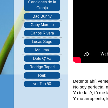
Canciones de la
Granja
Bad Bunny
Gaby Moreno
Carlos Rivera
Lucas Sugo
Maluma
Dale Q' Va
Rodrigo Tapari
Reik
Detente ahí, veme
ver Top 50
No soy perfecta, n
Yo te fallé, tú me 
Y me arrepiento, l