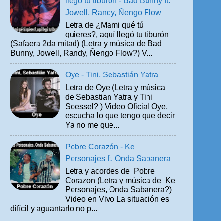
llegó tu tiburón - Bad Bunny ft.
Jowell, Randy, Ñengo Flow
Letra de ¿Mami qué tú
quieres?, aquí llegó tu tiburón
(Safaera 2da mitad) (Letra y música de Bad
Bunny, Jowell, Randy, Ñengo Flow?) V...
Oye - Tini, Sebastián Yatra
Letra de Oye (Letra y música
de Sebastian Yatra y Tini
Soessel? ) Video Oficial Oye,
escucha lo que tengo que decir
Ya no me que...
Pobre Corazón - Ke
Personajes ft. Onda Sabanera
Letra y acordes de Pobre
Corazon (Letra y música de Ke
Personajes, Onda Sabanera?)
Video en Vivo La situación es
difícil y aguantarlo no p...