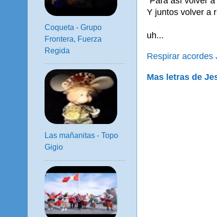
"Para así volver a 
Y juntos volver a 
Coqueta - Grupo
uh...
Frontera, Fuerza
Regida
Respirar acordes
Mas letras de Je
Las mañanitas - Topo
Gigio