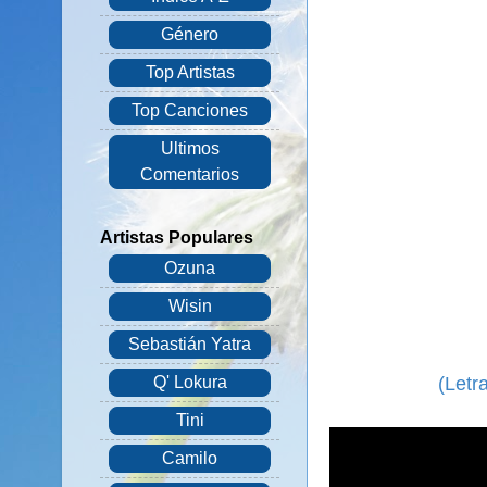
Género
Top Artistas
Top Canciones
Ultimos
Comentarios
Artistas Populares
Ozuna
Wisin
Sebastián Yatra
(Letr
Q' Lokura
Tini
Camilo