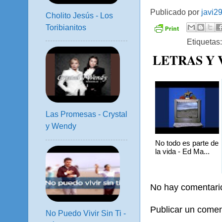
Publicado por
javi2
Cholito Jesús - Los
Toribianitos
Etiquetas
LETRAS Y
Las Promesas - Crystal
y Wendy
No todo es parte de
la vida - Ed Ma...
No hay comentari
Publicar un comen
No Puedo Vivir Sin Ti -