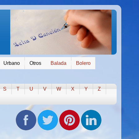
Urbano
Otros
Balada
Bolero
S
T
U
V
W
X
Y
Z