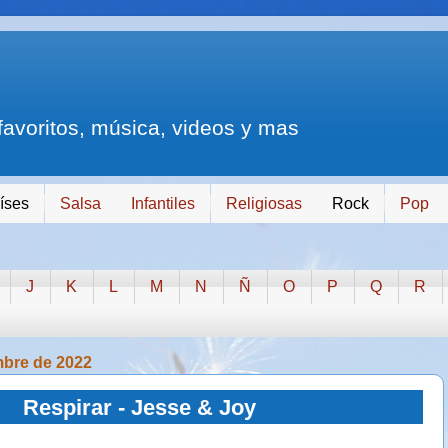
 favoritos, música, videos y mas
íses
Salsa
Infantiles
Religiosas
Rock
Pop
J
K
L
M
N
Ñ
O
P
Q
R
mbre de 2022
Respirar - Jesse & Joy