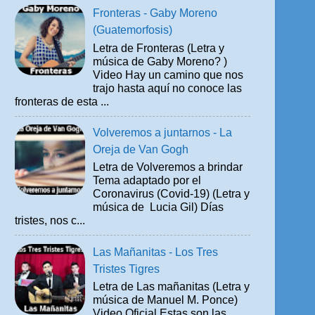
Fronteras - Gaby Moreno
(Guatemorfosis)
Letra de Fronteras (Letra y
música de Gaby Moreno? )
Video Hay un camino que nos
trajo hasta aquí no conoce las
fronteras de esta ...
Volveremos a juntarnos - La
Oreja de Van Gogh
Letra de Volveremos a brindar
Tema adaptado por el
Coronavirus (Covid-19) (Letra y
música de Lucia Gil) Días
tristes, nos c...
Las Mañanitas - Los Tres
Tristes Tigres
Letra de Las mañanitas (Letra y
música de Manuel M. Ponce)
Video Oficial Estas son las