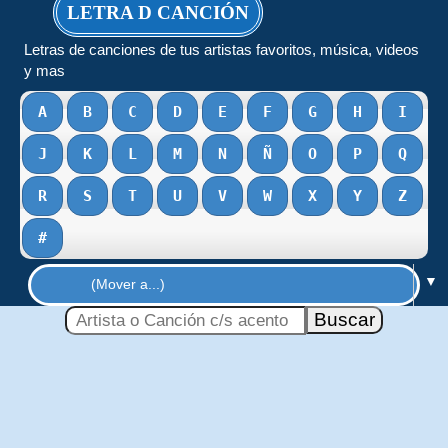
LETRA D CANCIÓN
Letras de canciones de tus artistas favoritos, música, videos
y mas
A
B
C
D
E
F
G
H
I
J
K
L
M
N
Ñ
O
P
Q
R
S
T
U
V
W
X
Y
Z
#
▼