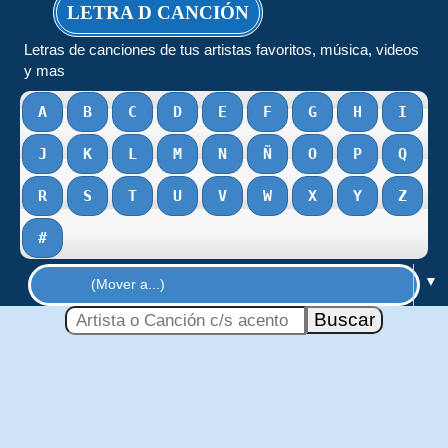
LETRA D CANCIÓN
Letras de canciones de tus artistas favoritos, música, videos
y mas
A
B
C
D
E
F
G
H
I
J
K
L
M
N
Ñ
O
P
Q
R
S
T
U
V
W
X
Y
Z
#
▼