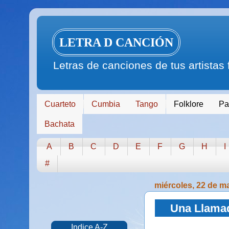
LETRA D CANCIÓN
Letras de canciones de tus artistas
Cuarteto
Cumbia
Tango
Folklore
Pa
Bachata
A
B
C
D
E
F
G
H
I
#
miércoles, 22 de m
Una Llamad
Indice A-Z