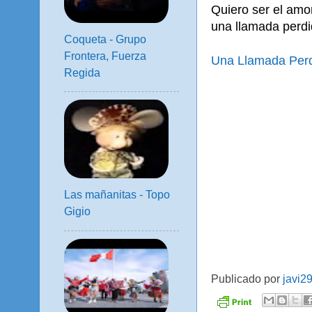
Quiero ser el amor
una llamada perdi
Coqueta - Grupo
Frontera, Fuerza
Una Llamada Perd
Regida
Las mañanitas - Topo
Gigio
Publicado por
javi2