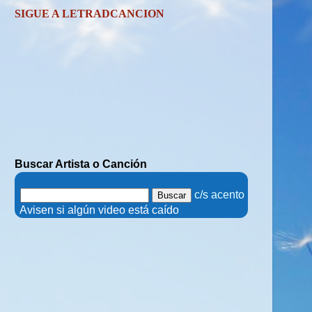
SIGUE A LETRADCANCION
Buscar Artista o Canción
.
c/s acento
.
Avisen si algún video está caído