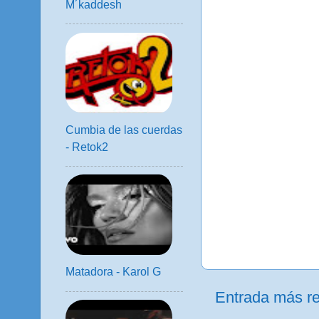
M´kaddesh
Cumbia de las cuerdas
- Retok2
Matadora - Karol G
Entrada más re