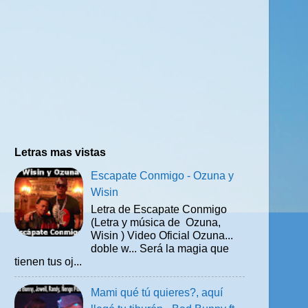
Letras mas vistas
Escapate Conmigo - Ozuna y
Wisin
Letra de Escapate Conmigo
(Letra y música de Ozuna,
Wisin ) Video Oficial Ozuna...
doble w... Será la magia que
tienen tus oj...
Mami qué tú quieres?, aquí