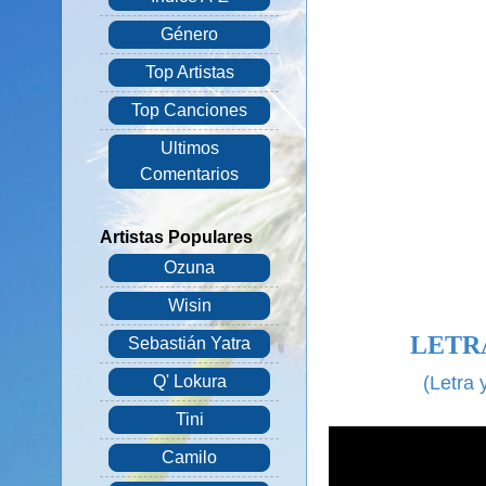
Género
Top Artistas
Top Canciones
Ultimos
Comentarios
Artistas Populares
Ozuna
Wisin
LETR
Sebastián Yatra
(Letra
Q' Lokura
Tini
Camilo