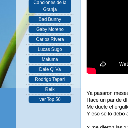
Canciones de la
Granja
Bad Bunny
Gaby Moreno
Carlos Rivera
Lucas Sugo
Maluma
Dale Q' Va
Rodrigo Tapari
Reik
Ya pasaron meses
ver Top 50
Hace un par de dí
Me duele el orgull
Y eso se lo debo 
Y me dieron las 12