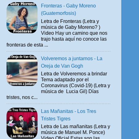
Fronteras - Gaby Moreno
(Guatemorfosis)
Letra de Fronteras (Letra y
música de Gaby Moreno? )
Video Hay un camino que nos
trajo hasta aquí no conoce las
fronteras de esta ...
Volveremos a juntarnos - La
Oreja de Van Gogh
Letra de Volveremos a brindar
Tema adaptado por el
Coronavirus (Covid-19) (Letra y
música de Lucia Gil) Días
tristes, nos c...
Las Mañanitas - Los Tres
Tristes Tigres
Letra de Las mañanitas (Letra y
música de Manuel M. Ponce)
Video Oficial Estas son las