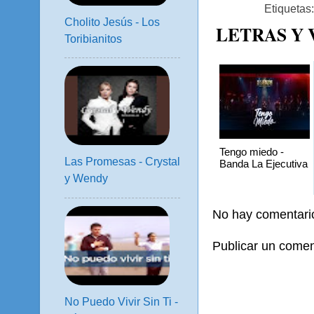
Etiquetas
Cholito Jesús - Los
LETRAS Y
Toribianitos
Tengo miedo -
Las Promesas - Crystal
Banda La Ejecutiva
y Wendy
No hay comentari
Publicar un comen
No Puedo Vivir Sin Ti -