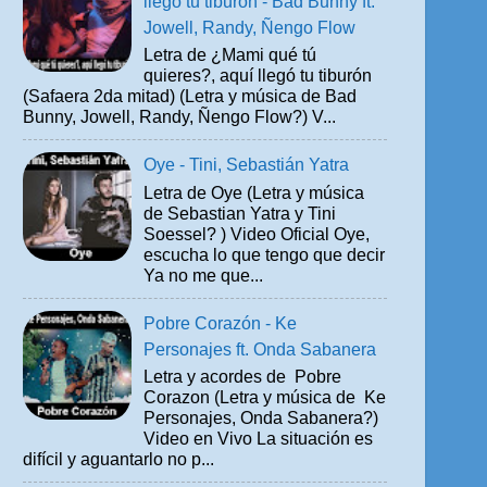
llegó tu tiburón - Bad Bunny ft.
Jowell, Randy, Ñengo Flow
Letra de ¿Mami qué tú
quieres?, aquí llegó tu tiburón
(Safaera 2da mitad) (Letra y música de Bad
Bunny, Jowell, Randy, Ñengo Flow?) V...
Oye - Tini, Sebastián Yatra
Letra de Oye (Letra y música
de Sebastian Yatra y Tini
Soessel? ) Video Oficial Oye,
escucha lo que tengo que decir
Ya no me que...
Pobre Corazón - Ke
Personajes ft. Onda Sabanera
Letra y acordes de Pobre
Corazon (Letra y música de Ke
Personajes, Onda Sabanera?)
Video en Vivo La situación es
difícil y aguantarlo no p...