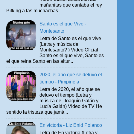
mañanitas que cantaba el rey
Bitking a las muchachas ...
Santo es el que Vive -
Montesanto
Letra de Santo es el que vive
(Letra y música de
Montesanto? ) Video Oficial
Santo es el que vive, Santo es
el que reina Santo en las altur...
2020, el año que se detuvo el
tiempo - Pimpinela
Letra de 2020, el año que se
detuvo el tiempo (Letra y
música de Joaquín Galán y
Lucía Galán) Video de TV He
sentido la tristeza que jamá...
En victoria - Liz Enid Polanco
Letra de En victoria (Letra y