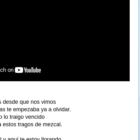
 desde que nos vimos
as te empezaba ya a olvidar.
o lo traigo vencido
a estos tragos de mezcal.
 y aquí te estoy llorando