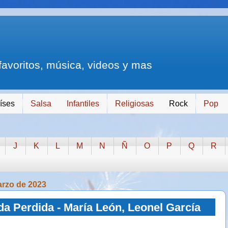
 favoritos, música, videos y mas
íses
Salsa
Infantiles
Religiosas
Rock
Pop
J
K
L
M
N
Ñ
O
P
Q
R
arzo de 2023
a Perdida - María León, Leonel García