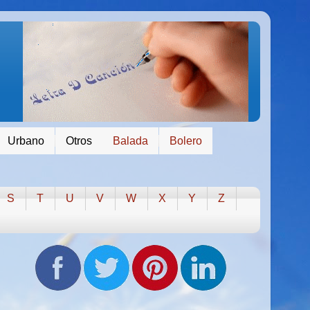
Urbano
Otros
Balada
Bolero
S
T
U
V
W
X
Y
Z