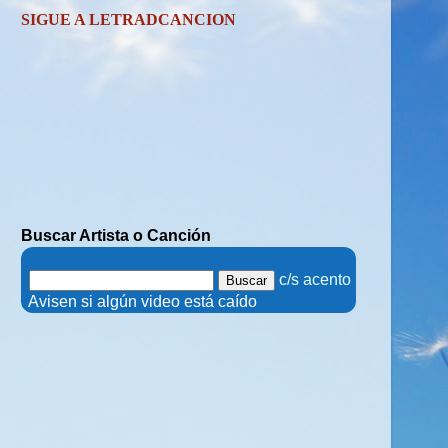
SIGUE A LETRADCANCION
Buscar Artista o Canción
.
c/s acento
.
Avisen si algún video está caído