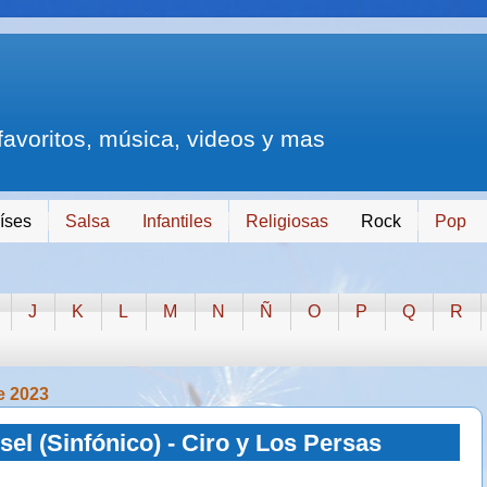
 favoritos, música, videos y mas
íses
Salsa
Infantiles
Religiosas
Rock
Pop
J
K
L
M
N
Ñ
O
P
Q
R
de 2023
el (Sinfónico) - Ciro y Los Persas