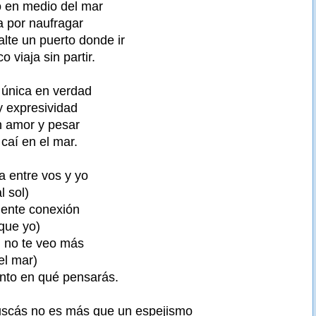
 en medio del mar
a por naufragar
lte un puerto donde ir
 viaja sin partir.
 única en verdad
y expresividad
n amor y pesar
 caí en el mar.
ia entre vos y yo
l sol)
iente conexión
que yo)
, no te veo más
el mar)
nto en qué pensarás.
buscás no es más que un espejismo