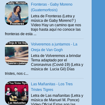
Fronteras - Gaby Moreno
(Guatemorfosis)
Letra de Fronteras (Letra y
música de Gaby Moreno? )
Video Hay un camino que nos
trajo hasta aquí no conoce las
fronteras de esta ...
Volveremos a juntarnos - La
Oreja de Van Gogh
Letra de Volveremos a brindar
Tema adaptado por el
Coronavirus (Covid-19) (Letra y
música de Lucia Gil) Días
tristes, nos c...
Las Mañanitas - Los Tres
Tristes Tigres
Letra de Las mañanitas (Letra y
música de Manuel M. Ponce)
Video Oficial Estas son las