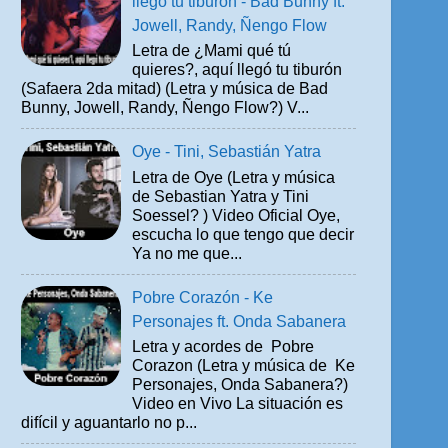
llegó tu tiburón - Bad Bunny ft.
Jowell, Randy, Ñengo Flow
Letra de ¿Mami qué tú
quieres?, aquí llegó tu tiburón
(Safaera 2da mitad) (Letra y música de Bad
Bunny, Jowell, Randy, Ñengo Flow?) V...
Oye - Tini, Sebastián Yatra
Letra de Oye (Letra y música
de Sebastian Yatra y Tini
Soessel? ) Video Oficial Oye,
escucha lo que tengo que decir
Ya no me que...
Pobre Corazón - Ke
Personajes ft. Onda Sabanera
Letra y acordes de Pobre
Corazon (Letra y música de Ke
Personajes, Onda Sabanera?)
Video en Vivo La situación es
difícil y aguantarlo no p...