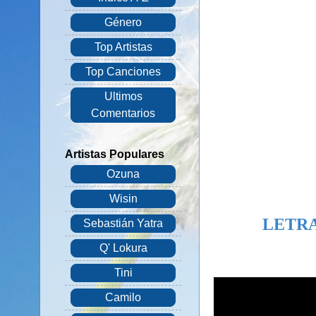
Género
Top Artistas
Top Canciones
Ultimos
Comentarios
Artistas Populares
Ozuna
Wisin
LETRA
Sebastián Yatra
Q' Lokura
Tini
Camilo