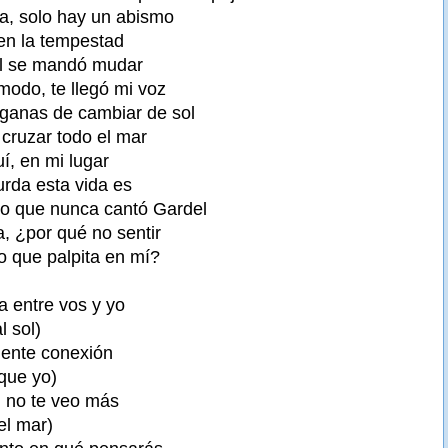
ma, solo hay un abismo
 en la tempestad
él se mandó mudar
modo, te llegó mi voz
ganas de cambiar de sol
 cruzar todo el mar
uí, en mi lugar
urda esta vida es
go que nunca cantó Gardel
, ¿por qué no sentir
 que palpita en mí?
ia entre vos y yo
l sol)
iente conexión
que yo)
, no te veo más
el mar)