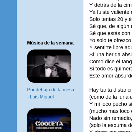
Y detrás de la ci
Ya fuiste valiente
Solo tenías 20 y 
Sé que, de algún 
Sé que estás con 
Yo solo te ofrezco
Música de la semana
Y sentirte libre aq
Si una herida abs
Como dice el tan
Si todo es quimera
Este amor absurdo
Hay tanta distanc
Por debajo de la mesa
(como de la luna a
- Luis Miguel
Y mi loco pecho s
(mucho más loco 
Nado sin remedio
(solo la espuma d