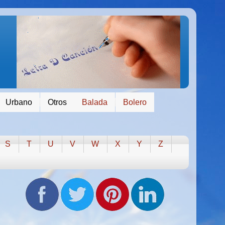
Urbano
Otros
Balada
Bolero
S
T
U
V
W
X
Y
Z