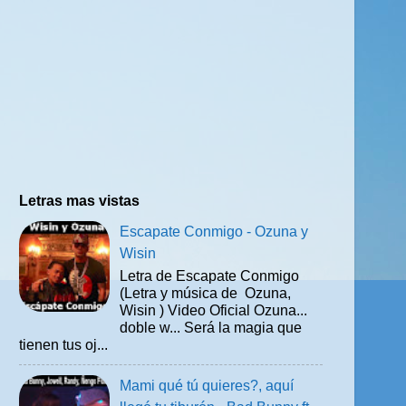
Letras mas vistas
Escapate Conmigo - Ozuna y
Wisin
Letra de Escapate Conmigo
(Letra y música de Ozuna,
Wisin ) Video Oficial Ozuna...
doble w... Será la magia que
tienen tus oj...
Mami qué tú quieres?, aquí