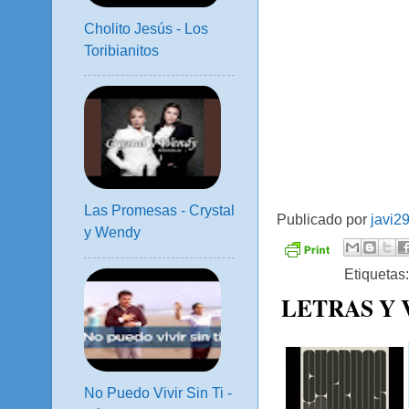
Cholito Jesús - Los
Toribianitos
Las Promesas - Crystal
Publicado por
javi2
y Wendy
Etiquetas
LETRAS Y
No Puedo Vivir Sin Ti -