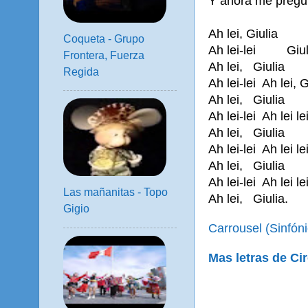
Y ahora me pregu
Ah lei, Giulia Ah
Coqueta - Grupo
Ah lei-lei Giul
Frontera, Fuerza
Ah lei, Giulia A
Regida
Ah lei-lei Ah lei, G
Ah lei, Giulia A
Ah lei-lei Ah lei lei
Ah lei, Giulia A
Ah lei-lei Ah lei lei
Ah lei, Giulia A
Ah lei-lei Ah lei lei
Las mañanitas - Topo
Ah lei, Giulia.
Gigio
Carrousel (Sinfón
Mas letras de Ci