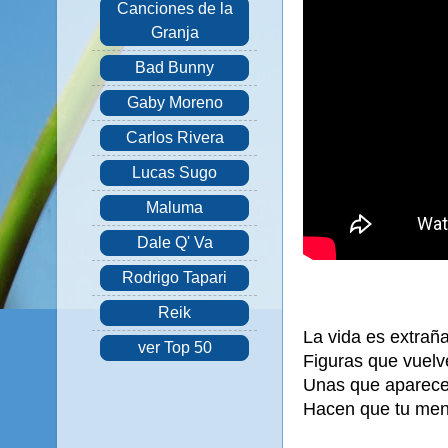
Canciones de la
Granja
Bad Bunny
Gaby Moreno
Carlos Rivera
Lucas Sugo
Maluma
Dale Q' Va
Rodrigo Tapari
Reik
La vida es extrañ
ver Top 50
Figuras que vuelv
Unas que aparecen
Hacen que tu ment