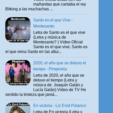
mañanitas que cantaba el rey
Bitking a las muchachas ...
Santo es el que Vive -
Montesanto
Letra de Santo es el que vive
(Letra y música de
Montesanto? ) Video Oficial
Santo es el que vive, Santo es
el que reina Santo en las altur...
2020, el año que se detuvo el
tiempo - Pimpinela
Letra de 2020, el año que se
detuvo el tiempo (Letra y
música de Joaquín Galán y
Lucía Galán) Video de TV He
sentido la tristeza que jamá...
En victoria - Liz Enid Polanco
Letra de En victoria (Letra y