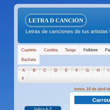
LETRA D CANCIÓN
Letras de canciones de tus artistas
Cuarteto
Cumbia
Tango
Folklore
Pa
Bachata
A
B
C
D
E
F
G
H
I
#
lunes, 10 de abril 
Carrous
Indice A-Z