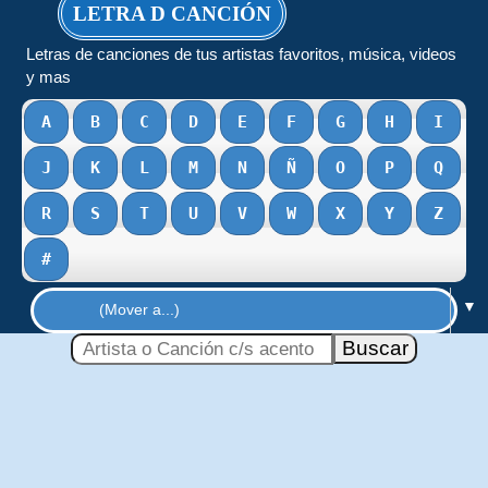
LETRA D CANCIÓN
Letras de canciones de tus artistas favoritos, música, videos
y mas
A
B
C
D
E
F
G
H
I
J
K
L
M
N
Ñ
O
P
Q
R
S
T
U
V
W
X
Y
Z
#
▼