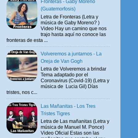
Fronteras - Gaby Moreno
(Guatemorfosis)
Letra de Fronteras (Letra y
música de Gaby Moreno? )
Video Hay un camino que nos
trajo hasta aquí no conoce las
fronteras de esta ...
Volveremos a juntarnos - La
Oreja de Van Gogh
Letra de Volveremos a brindar
Tema adaptado por el
Coronavirus (Covid-19) (Letra y
música de Lucia Gil) Días
tristes, nos c...
Las Mañanitas - Los Tres
Tristes Tigres
Letra de Las mañanitas (Letra y
música de Manuel M. Ponce)
Video Oficial Estas son las