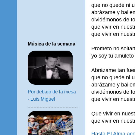
que no quede ni un
abrázame y bailem
olvidémonos de t
que vivir en nues
que vivir en nues
Música de la semana
Prometo no soltar
yo soy tu amuleto 
Abrázame tan fuer
que no quede ni un
abrázame y bailem
olvidémonos de t
Por debajo de la mesa
que vivir en nues
- Luis Miguel
Que vivir en nues
que vivir en nues
Hasta El Alma ac