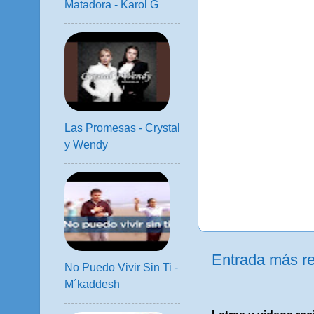
Matadora - Karol G
Las Promesas - Crystal
y Wendy
Entrada más re
No Puedo Vivir Sin Ti -
M´kaddesh