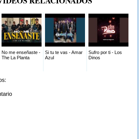
 VIDEOS RELACIONADOS
No me enseñaste -
Si tu te vas - Amar
Sufro por ti - Los
The La Planta
Azul
Dinos
os:
tario