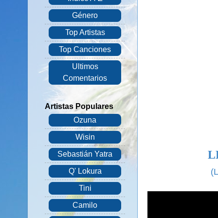
Género
Top Artistas
Top Canciones
Ultimos
Comentarios
Artistas Populares
Ozuna
Wisin
L
Sebastián Yatra
(
Q' Lokura
Tini
Camilo