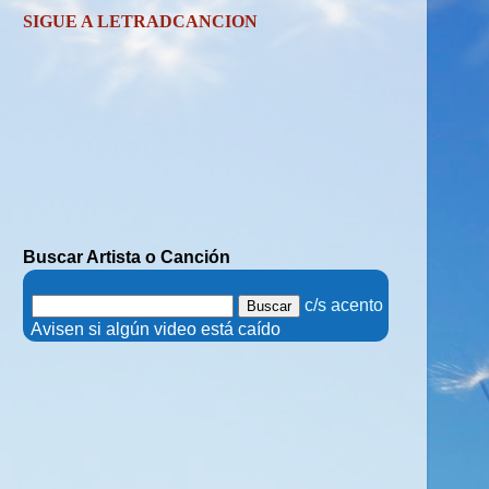
SIGUE A LETRADCANCION
Buscar Artista o Canción
.
c/s acento
.
Avisen si algún video está caído