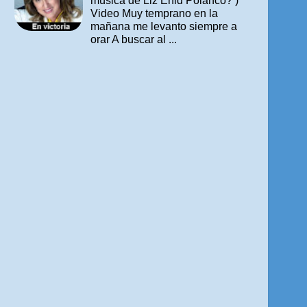
música de Liz Enid Polanco? )
Video Muy temprano en la
mañana me levanto siempre a
orar A buscar al ...