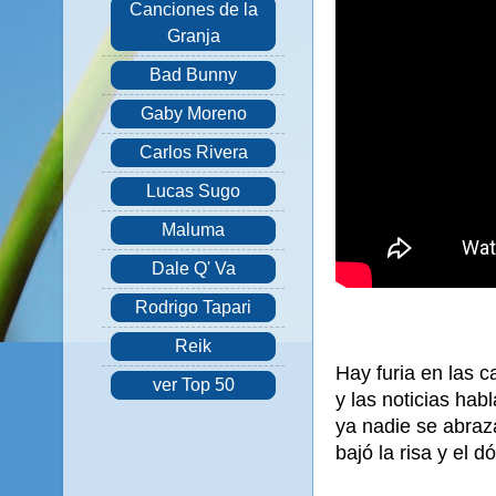
Canciones de la
Granja
Bad Bunny
Gaby Moreno
Carlos Rivera
Lucas Sugo
Maluma
Dale Q' Va
Rodrigo Tapari
Reik
Hay furia en las c
ver Top 50
y las noticias hab
ya nadie se abraz
bajó la risa y el d