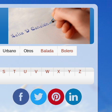
Urbano
Otros
Balada
Bolero
S
T
U
V
W
X
Y
Z