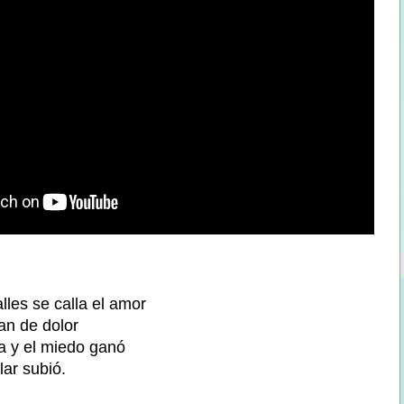
alles se calla el amor
lan de dolor
a y el miedo ganó
ólar subió.