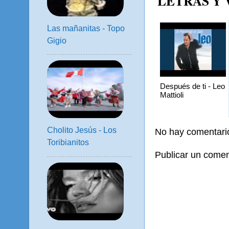
LETRAS Y
Las mañanitas - Topo
Gigio
Después de ti - Leo
Mattioli
Cholito Jesús - Los
No hay comentari
Toribianitos
Publicar un comen