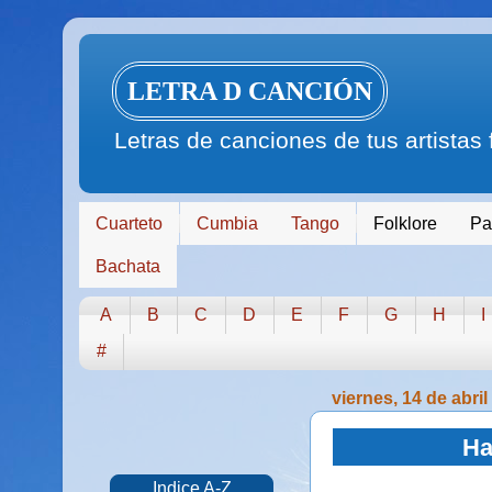
LETRA D CANCIÓN
Letras de canciones de tus artistas
Cuarteto
Cumbia
Tango
Folklore
Pa
Bachata
A
B
C
D
E
F
G
H
I
#
viernes, 14 de abri
Ha
Indice A-Z