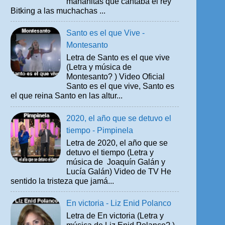
mañanitas que cantaba el rey
Bitking a las muchachas ...
Santo es el que Vive -
Montesanto
Letra de Santo es el que vive
(Letra y música de
Montesanto? ) Video Oficial
Santo es el que vive, Santo es
el que reina Santo en las altur...
2020, el año que se detuvo el
tiempo - Pimpinela
Letra de 2020, el año que se
detuvo el tiempo (Letra y
música de Joaquín Galán y
Lucía Galán) Video de TV He
sentido la tristeza que jamá...
En victoria - Liz Enid Polanco
Letra de En victoria (Letra y