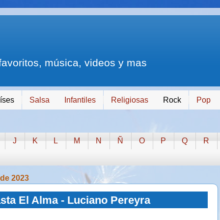
 favoritos, música, videos y mas
íses
Salsa
Infantiles
Religiosas
Rock
Pop
J
K
L
M
N
Ñ
O
P
Q
R
l de 2023
sta El Alma - Luciano Pereyra