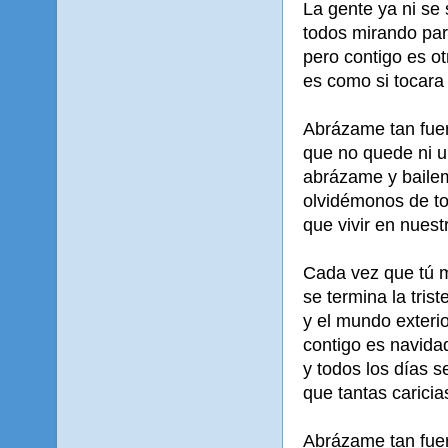
La gente ya ni se
todos mirando par
pero contigo es o
es como si tocara 
Abrázame tan fuer
que no quede ni un
abrázame y bailem
olvidémonos de t
que vivir en nues
Cada vez que tú 
se termina la tris
y el mundo exteri
contigo es navida
y todos los días s
que tantas caricia
Abrázame tan fuer