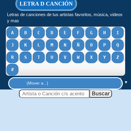
LETRA D CANCIÓN
Letras de canciones de tus artistas favoritos, música, videos
y mas
A
B
C
D
E
F
G
H
I
J
K
L
M
N
Ñ
O
P
Q
R
S
T
U
V
W
X
Y
Z
#
▼