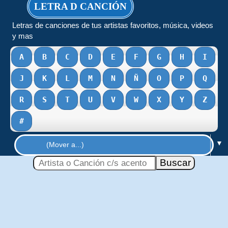
LETRA D CANCIÓN
Letras de canciones de tus artistas favoritos, música, videos
y mas
A
B
C
D
E
F
G
H
I
J
K
L
M
N
Ñ
O
P
Q
R
S
T
U
V
W
X
Y
Z
#
▼