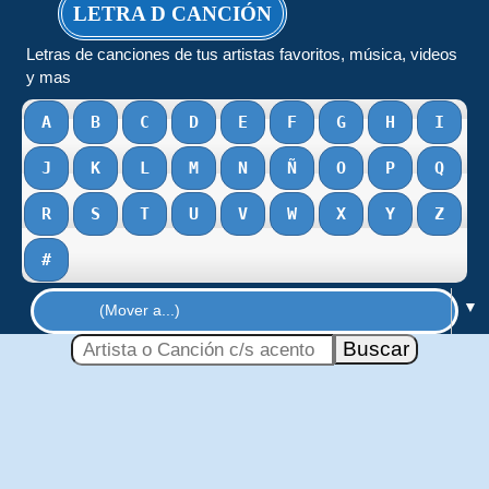
LETRA D CANCIÓN
Letras de canciones de tus artistas favoritos, música, videos
y mas
A
B
C
D
E
F
G
H
I
J
K
L
M
N
Ñ
O
P
Q
R
S
T
U
V
W
X
Y
Z
#
▼