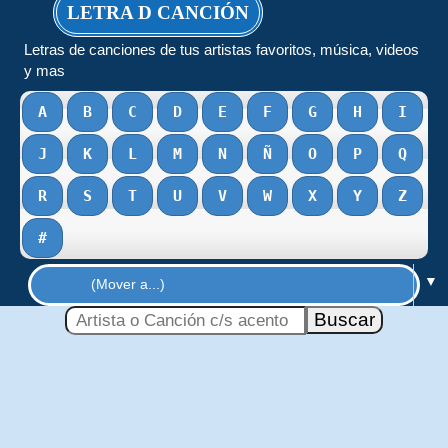
LETRA D CANCIÓN
Letras de canciones de tus artistas favoritos, música, videos
y mas
A
B
C
D
E
F
G
H
I
J
K
L
M
N
Ñ
O
P
Q
R
S
T
U
V
W
X
Y
Z
#
▼