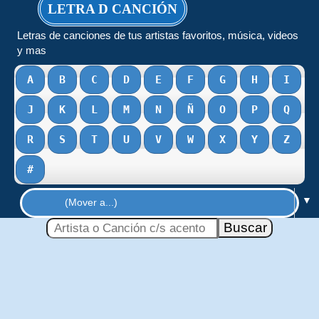
LETRA D CANCIÓN
Letras de canciones de tus artistas favoritos, música, videos
y mas
A
B
C
D
E
F
G
H
I
J
K
L
M
N
Ñ
O
P
Q
R
S
T
U
V
W
X
Y
Z
#
▼